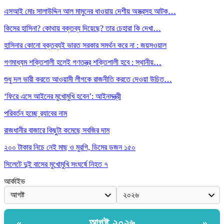
এসআই মোঃ সালাউদ্দিন আল মামুনের ধাওয়ায় দেশীয় অস্ত্রসহ আটক…
কিসের হাসিনা? কোথায় বক্তব্য দিয়েছে? তার চেহারা কি দেখা…
হাসিনার কোনো বক্তব্যই ভারত সরকার সমর্থন করে না : জয়সওয়াল
গণমাধ্যম শক্তিশালী হলেই গণতন্ত্র শক্তিশালী হবে : স্থানীয়…
শুধু দল ভারী করতে আওয়ামী লীগকে রাজনীতি করতে দেওয়া উচিত…
‘ফিরে এসে আইনের মুখোমুখি হবেন’: আইনমন্ত্রী
পরিবর্তন হচ্ছে র‌্যাবের নাম
রাজধানীর বাজারে কিছুটা কমেছে সবজির দাম
২০০ টাকার নিচে নেই মাছ ও মুরগি, ডিমের ডজন ১৫০
সিলেটে দুই বাসের মুখোমুখি সংঘর্ষে নিহত ৭
আর্কাইভ
আগষ্ট ২০২৬
«
»