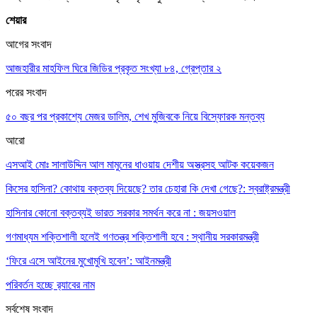
শেয়ার
আগের সংবাদ
আজহারীর মাহফিল ঘিরে জিডির প্রকৃত সংখ্যা ৮৪, গ্রেপ্তার ২
পরের সংবাদ
৫০ বছর পর প্রকাশ্যে মেজর ডালিম, শেখ মুজিবকে নিয়ে বিস্ফোরক মন্তব্য
আরো
এসআই মোঃ সালাউদ্দিন আল মামুনের ধাওয়ায় দেশীয় অস্ত্রসহ আটক কয়েকজন
কিসের হাসিনা? কোথায় বক্তব্য দিয়েছে? তার চেহারা কি দেখা গেছে?: স্বরাষ্ট্রমন্ত্রী
হাসিনার কোনো বক্তব্যই ভারত সরকার সমর্থন করে না : জয়সওয়াল
গণমাধ্যম শক্তিশালী হলেই গণতন্ত্র শক্তিশালী হবে : স্থানীয় সরকারমন্ত্রী
‘ফিরে এসে আইনের মুখোমুখি হবেন’: আইনমন্ত্রী
পরিবর্তন হচ্ছে র‌্যাবের নাম
সর্বশেষ সংবাদ