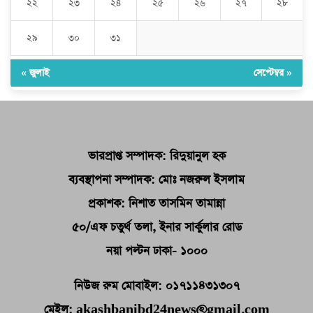
২২
২৩
২৪
২৫
২৬
২৭
২৮
২৯
৩০
৩১
« জুলাই
সেপ্টেম্বর »
ভারপ্রাপ্ত সম্পাদক: রিদুয়ানুল হক
ব্যবস্থাপনা সম্পাদক: মোঃ নজরুল ইসলাম
প্রকাশক: নিশাত তাসমিন তামান্না
৫০/এফ চতুর্থ তলা, ইনার সার্কুলার রোড
নয়া পল্টন ঢাকা- ১০০০
নিউজ রুম মোবাইল: ০১৭১১৪৩১৩০৭
মেইল: akashbanibd24news@gmail.com