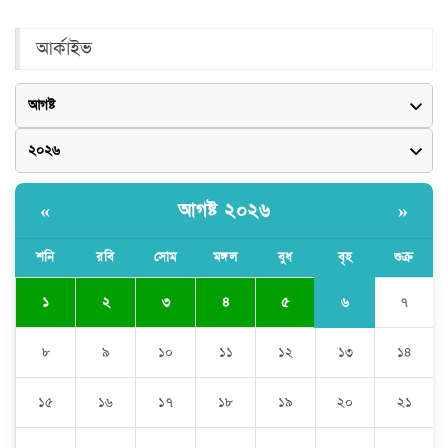
আর্কাইভ
আগষ্ট ২০২৬
«
»
শনি
রবি
সোম
মঙ্গল
বুধ
বৃহ
শুক্র
৬
১
২
৩
৪
৫
৭
৮
৯
১০
১১
১২
১৩
১৪
১৫
১৬
১৭
১৮
১৯
২০
২১