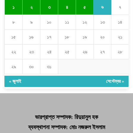
৬
১
২
৩
৪
৫
৭
৮
৯
১০
১১
১২
১৩
১৪
১৫
১৬
১৭
১৮
১৯
২০
২১
২২
২৩
২৪
২৫
২৬
২৭
২৮
২৯
৩০
৩১
« জুলাই
সেপ্টেম্বর »
ভারপ্রাপ্ত সম্পাদক: রিদুয়ানুল হক
ব্যবস্থাপনা সম্পাদক: মোঃ নজরুল ইসলাম