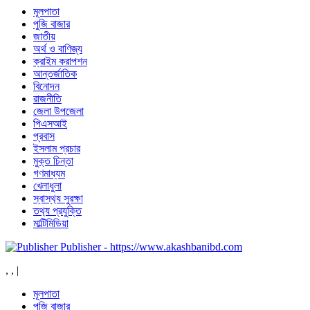
মূলপাতা
পুজি বাজার
জাতীয়
অর্থ ও বাণিজ্য
ক্রাইম করাপশন
আন্তর্জাতিক
বিনোদন
রাজনীতি
জেলা উপজেলা
পিএসআই
প্রবাস
ইসলাম প্রচার
মুক্ত চিন্তা
গণমাধ্যম
খেলাধুলা
স্বাস্থ‍্য সুরক্ষা
তথ‍্য প্রযুক্তি
মাল্টিমিডিয়া
Publisher - https://www.akashbanibd.com
,
,
|
মূলপাতা
পুজি বাজার