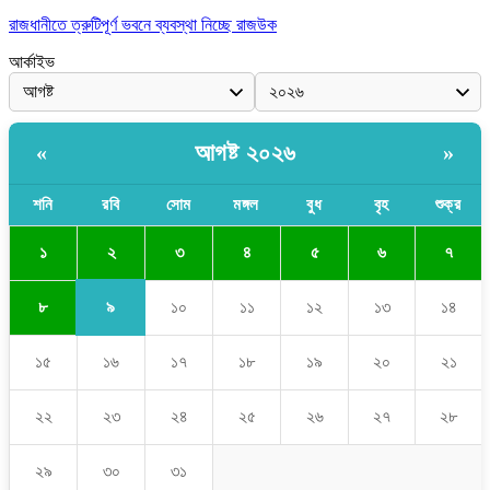
রাজধানীতে ত্রুটিপূর্ণ ভবনে ব্যবস্থা নিচ্ছে রাজউক
আর্কাইভ
আগষ্ট ২০২৬
«
»
শনি
রবি
সোম
মঙ্গল
বুধ
বৃহ
শুক্র
২
১
৩
৪
৫
৬
৭
৯
৮
১০
১১
১২
১৩
১৪
১৫
১৬
১৭
১৮
১৯
২০
২১
২২
২৩
২৪
২৫
২৬
২৭
২৮
২৯
৩০
৩১