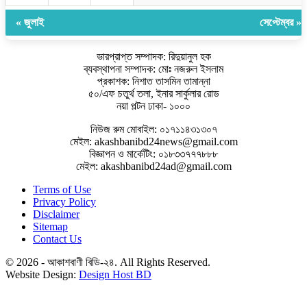
« জুলাই
সেপ্টেম্বর »
ভারপ্রাপ্ত সম্পাদক: রিদুয়ানুল হক
ব্যবস্থাপনা সম্পাদক: মোঃ নজরুল ইসলাম
প্রকাশক: নিশাত তাসমিন তামান্না
৫০/এফ চতুর্থ তলা, ইনার সার্কুলার রোড
নয়া পল্টন ঢাকা- ১০০০
নিউজ রুম মোবাইল: ০১৭১১৪৩১৩০৭
মেইল: akashbanibd24news@gmail.com
বিজ্ঞাপন ও মার্কেটিং: ০১৮৩৩৭৭৭৮৮৮
মেইল: akashbanibd24ad@gmail.com
Terms of Use
Privacy Policy
Disclaimer
Sitemap
Contact Us
© 2026 - আকাশবাণী বিডি-২৪. All Rights Reserved.
Website Design:
Design Host BD