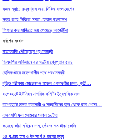
সহজ ম্যাচে রুদ্ধশ্বাস জয়, সিরিজ বাংলাদেশের
সহজ জয়ে সিরিজে সমতা ফেরাল বাংলাদেশ
ফিফার কার সাজিতে জয় পেয়েছে আর্জেন্টিনা
সর্বশেষ সংবাদ
মাতারবাড়ি পৌঁছেছেন প্রধানমন্ত্রী
ডিএমপির অভিযানে ২৪ ঘণ্টায় গ্রেপ্তার ৫০৪
হেলিকপ্টারে মহেশখালীর পথে প্রধানমন্ত্রী
বৃত্তি পরীক্ষায় মোরেলগঞ্জ মডেল একাডেমির চমক, কৃতী…
বাগেরহাটে ইউনিয়ন নাগরিক কমিটির ত্রৈমাসিক সভা
বাগেরহাটে মাদক ব্যবসায়ী ও সন্ত্রাসীদের হাত থেকে রক্ষা পেতে…
এসএসসি ফল সোমবার সকাল ১০টায়
কমেছে কাঁচা মরিচের দাম, পেঁয়াজ ৭০ টাকা কেজি
২৪ ঘণ্টায় হাম ও উপসর্গে ৪ জনের মৃত্যু