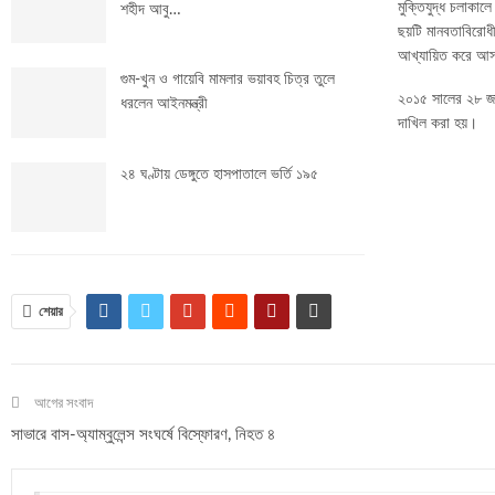
মুক্তিযুদ্ধ চলাকা
শহীদ আবু…
ছয়টি মানবতাবিরোধী
আখ্যায়িত করে আস
গুম-খুন ও গায়েবি মামলার ভয়াবহ চিত্র তুলে
২০১৫ সালের ২৮ জান
ধরলেন আইনমন্ত্রী
দাখিল করা হয়।
২৪ ঘণ্টায় ডেঙ্গুতে হাসপাতালে ভর্তি ১৯৫
শেয়ার
আগের সংবাদ
সাভারে বাস-অ্যাম্বুলেন্স সংঘর্ষে বিস্ফোরণ, নিহত ৪