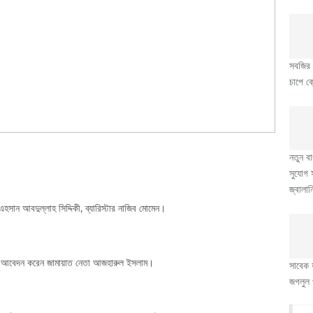
সবজির 
চাপে ক্
নতুন ব
সুযোগ স
জ্বালানি
সান আবদুল্লাহ সিদ্দিকী, ব্যারিস্টার নাজিব মোমেন।
ভিউ আবেদন করেন জামায়াত নেতা আজহারুল ইসলাম।
সাবেক য
জগলুল 