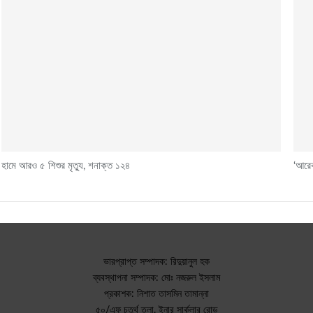
হামে আরও ৫ শিশুর মৃত্যু, শনাক্ত ১২৪
‘আরেক
ভারপ্রাপ্ত সম্পাদক: রিদুয়ানুল হক
ব্যবস্থাপনা সম্পাদক: মোঃ নজরুল ইসলাম
প্রকাশক: নিশাত তাসমিন তামান্না
৫০/এফ চতুর্থ তলা, ইনার সার্কুলার রোড