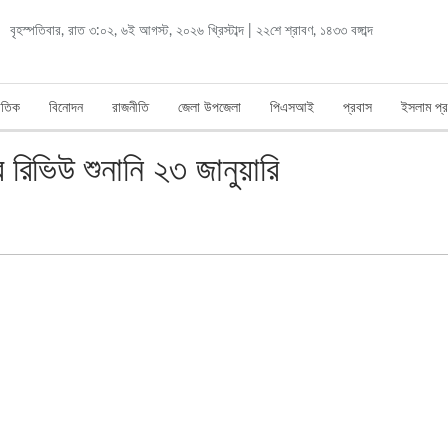
বৃহস্পতিবার
,
রাত ৩:০২
,
৬ই আগস্ট, ২০২৬ খ্রিস্টাব্দ
|
২২শে শ্রাবণ, ১৪৩৩ বঙ্গাব্দ
াতিক
বিনোদন
রাজনীতি
জেলা উপজেলা
পিএসআই
প্রবাস
ইসলাম প্র
 রিভিউ শুনানি ২৩ জানুয়ারি