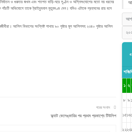
, নির্যাতন ও গুরুতর জখম এবং শতশত বাড়ি-ঘরে লুণ্ঠন ও অগ্নিসংযোগের মতো নয় ধরনের
আর
ঁচটি অভিযোগে তাকে ট্রাইব্যুনাল মৃত্যুদণ্ড দেন। যদিও এটাকে প্রহসনের রায় বলে
ীবীরা। আপিল বিভাগের সংশ্লিষ্ট শাখায় ৯০ পৃষ্ঠার মূল আপিলসহ ২৩৪০ পৃষ্ঠার আপিল
শনি
রব
১
২
৮
৯
পরের সংবাদ
১৫
১৬
ফ্ল্যাট কেলেঙ্কারির পর প্রথম প্রকাশ্যে টিউলিপ
২২
২৩