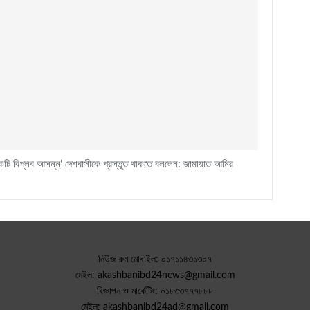
টি বিপ্লব আসন্ন’ দেশবাসীকে প্রস্তুত থাকতে বললেন: জামায়াত আমির
নিউজ রুম মোবাইল: ০১৭১১৪৩১৩০৭
মেইল: akashbanibd24news@gmail.com
বিজ্ঞাপন ও মার্কেটিং: ০১৮৩৩৭৭৭৮৮৮
মেইল: akashbanibd24ad@gmail.com