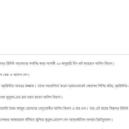
ুদ্ধে রিভিউ আবেদনের শুনানির জন্য আগামী ২৩ জানুয়ারি দিন ধার্য করেছেন আপিল বিভাগ।
পিল বেঞ্চ এ আদেশ দেন।
ারিস্টার আবদুর রাজ্জাক। তাকে সহযোগিতা করেন অ্যাডভোকেট মোহাম্মদ শিশির মনির, ব্যারিস্টার এহ
ের মৃত্যুদণ্ডের রায় বহাল রাখেন আপিল বিভাগ।
চারপতি সৈয়দ মাহমুদ হোসেনের নেতৃত্বাধীন আপিল বিভাগ এ রায় দেন। পরে এই রায়ের বিরুদ্ধে রি
েম্বর আজহারকে ফাঁসিতে ঝুলিয়ে মৃত্যুদণ্ডাদেশ দেন আন্তর্জাতিক অপরাধ ট্রাইব্যুনাল।