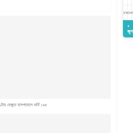
২৯
৩০
«
জুল
্টায় ডেঙ্গুতে হাসপাতালে ভর্তি ১৯৫