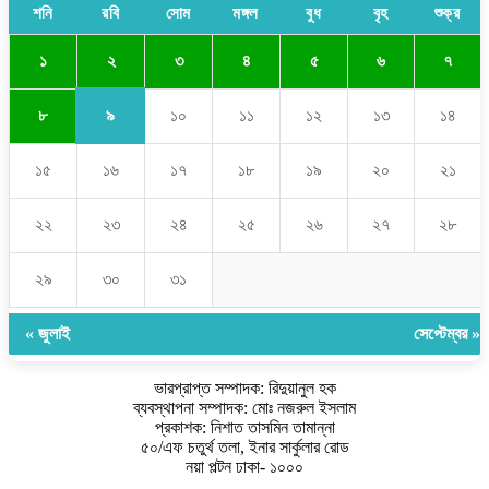
শনি
রবি
সোম
মঙ্গল
বুধ
বৃহ
শুক্র
২
১
৩
৪
৫
৬
৭
৯
৮
১০
১১
১২
১৩
১৪
১৫
১৬
১৭
১৮
১৯
২০
২১
২২
২৩
২৪
২৫
২৬
২৭
২৮
২৯
৩০
৩১
« জুলাই
সেপ্টেম্বর »
ভারপ্রাপ্ত সম্পাদক: রিদুয়ানুল হক
ব্যবস্থাপনা সম্পাদক: মোঃ নজরুল ইসলাম
প্রকাশক: নিশাত তাসমিন তামান্না
৫০/এফ চতুর্থ তলা, ইনার সার্কুলার রোড
নয়া পল্টন ঢাকা- ১০০০