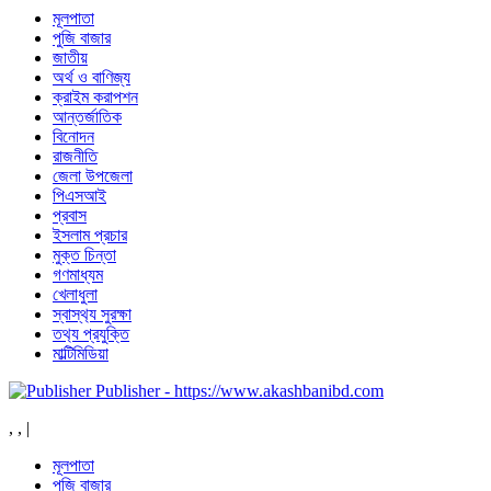
মূলপাতা
পুজি বাজার
জাতীয়
অর্থ ও বাণিজ্য
ক্রাইম করাপশন
আন্তর্জাতিক
বিনোদন
রাজনীতি
জেলা উপজেলা
পিএসআই
প্রবাস
ইসলাম প্রচার
মুক্ত চিন্তা
গণমাধ্যম
খেলাধুলা
স্বাস্থ‍্য সুরক্ষা
তথ‍্য প্রযুক্তি
মাল্টিমিডিয়া
Publisher - https://www.akashbanibd.com
,
,
|
মূলপাতা
পুজি বাজার