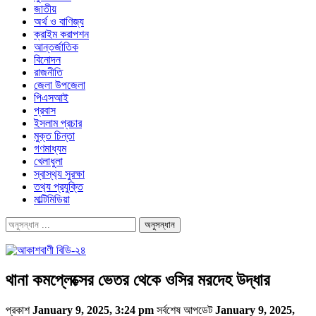
জাতীয়
অর্থ ও বাণিজ্য
ক্রাইম করাপশন
আন্তর্জাতিক
বিনোদন
রাজনীতি
জেলা উপজেলা
পিএসআই
প্রবাস
ইসলাম প্রচার
মুক্ত চিন্তা
গণমাধ্যম
খেলাধুলা
স্বাস্থ‍্য সুরক্ষা
তথ‍্য প্রযুক্তি
মাল্টিমিডিয়া
থানা কমপ্লেক্সের ভেতর থেকে ওসির মরদেহ উদ্ধার
প্রকাশ
January 9, 2025, 3:24 pm
সর্বশেষ আপডেট
January 9, 2025,