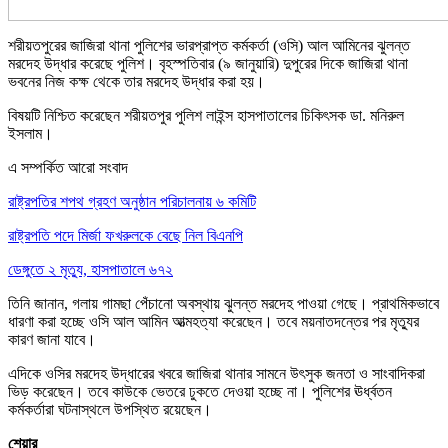
শরীয়তপুরের জাজিরা থানা পুলিশের ভারপ্রাপ্ত কর্মকর্তা (ওসি) আল আমিনের ঝুলন্ত
মরদেহ উদ্ধার করেছে পুলিশ। বৃহস্পতিবার (৯ জানুয়ারি) দুপুরের দিকে জাজিরা থানা
ভবনের নিজ কক্ষ থেকে তার মরদেহ উদ্ধার করা হয়।
বিষয়টি নিশ্চিত করেছেন শরীয়তপুর পুলিশ লাইন্স হাসপাতালের চিকিৎসক ডা. মনিরুল
ইসলাম।
এ সম্পর্কিত আরো সংবাদ
রাষ্ট্রপতির শপথ গ্রহণ অনুষ্ঠান পরিচালনায় ৬ কমিটি
রাষ্ট্রপতি পদে মির্জা ফখরুলকে বেছে নিল বিএনপি
ডেঙ্গুতে ২ মৃত্যু, হাসপাতালে ৬৭২
তিনি জানান, গলায় গামছা পেঁচানো অবস্থায় ঝুলন্ত মরদেহ পাওয়া গেছে। প্রাথমিকভাবে
ধারণা করা হচ্ছে ওসি আল আমিন আত্মহত্যা করেছেন। তবে ময়নাতদন্তের পর মৃত্যুর
কারণ জানা যাবে।
এদিকে ওসির মরদেহ উদ্ধারের খবরে জাজিরা থানার সামনে উৎসুক জনতা ও সাংবাদিকরা
ভিড় করেছেন। তবে কাউকে ভেতরে ঢুকতে দেওয়া হচ্ছে না। পুলিশের ঊর্ধ্বতন
কর্মকর্তারা ঘটনাস্থলে উপস্থিত রয়েছেন।
শেয়ার