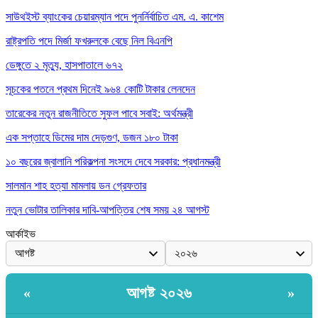
সাউথইস্ট ব্যাংকের চেয়ারম্যান পদে পুনর্নির্বাচিত এম. এ. কাশেম
রাষ্ট্রপতি পদে মির্জা ফখরুলকে বেছে নিল বিএনপি
ডেঙ্গুতে ২ মৃত্যু, হাসপাতালে ৬৭২
সূচকের পতনে প্রথম দিনেই ৯৬৪ কোটি টাকার লেনদেন
তারেকের নতুন রাজনীতিতে সুফল পাবে সবাই: অর্থমন্ত্রী
এক সপ্তাহে ডিমের দাম দেড়গুণ, ডজন ১৮০ টাকা
১০ বছরের জ্বালানি পরিকল্পনা সংসদে দেবে সরকার: প্রধানমন্ত্রী
সালমান শাহ হত্যা মামলায় ডন গ্রেফতার
নতুন ভোটার তালিকার দাবি-আপত্তির শেষ সময় ২৪ আগস্ট
আর্কাইভ
আগষ্ট ২০২৬
«
»