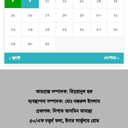
৯
৮
১০
১১
১২
১৩
১৪
১৫
১৬
১৭
১৮
১৯
২০
২১
২২
২৩
২৪
২৫
২৬
২৭
২৮
২৯
৩০
৩১
« জুলাই
সেপ্টেম্বর »
ভারপ্রাপ্ত সম্পাদক: রিদুয়ানুল হক
ব্যবস্থাপনা সম্পাদক: মোঃ নজরুল ইসলাম
প্রকাশক: নিশাত তাসমিন তামান্না
৫০/এফ চতুর্থ তলা, ইনার সার্কুলার রোড