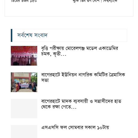
ডিমের ডজন ১৫০
ঝুঁকি তিন গুণ বেশি : বিশ্বব্যাংক
সর্বশেষ সংবাদ
বৃত্তি পরীক্ষায় মোরেলগঞ্জ মডেল একাডেমির
চমক, কৃতী…
বাগেরহাটে ইউনিয়ন নাগরিক কমিটির ত্রৈমাসিক
সভা
বাগেরহাটে মাদক ব্যবসায়ী ও সন্ত্রাসীদের হাত
থেকে রক্ষা পেতে…
এসএসসি ফল সোমবার সকাল ১০টায়