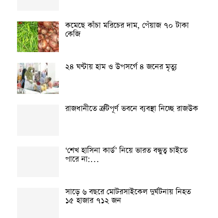
কমেছে কাঁচা মরিচের দাম, পেঁয়াজ ৭০ টাকা
কেজি
২৪ ঘণ্টায় হাম ও উপসর্গে ৪ জনের মৃত্যু
রাজধানীতে ত্রুটিপূর্ণ ভবনে ব্যবস্থা নিচ্ছে রাজউক
‘শেখ হাসিনা কার্ড’ নিয়ে ভারত বন্ধুত্ব চাইতে
পারে না:…
সাড়ে ৬ বছরে মোটরসাইকেল দুর্ঘটনায় নিহত
১৫ হাজার ৭১২ জন