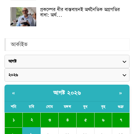
প্রকল্পের ধীর বাস্তবায়নই অর্থনৈতিক অগ্রগতির
বাধা: অর্থ…
আর্কাইভ
আগষ্ট ২০২৬
«
»
শনি
রবি
সোম
মঙ্গল
বুধ
বৃহ
শুক্র
২
১
৩
৪
৫
৬
৭