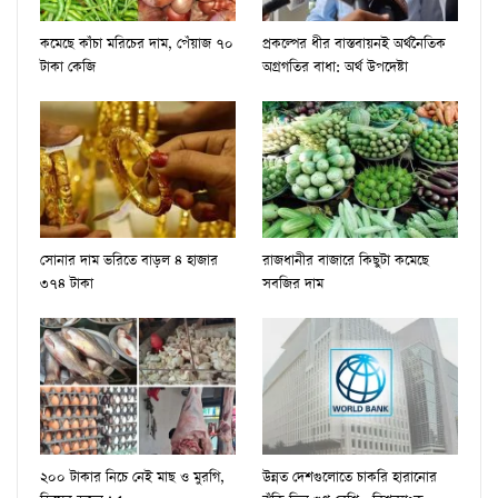
কমেছে কাঁচা মরিচের দাম, পেঁয়াজ ৭০
প্রকল্পের ধীর বাস্তবায়নই অর্থনৈতিক
টাকা কেজি
অগ্রগতির বাধা: অর্থ উপদেষ্টা
সোনার দাম ভ‌রি‌তে বাড়ল ৪ হাজার
রাজধানীর বাজারে কিছুটা কমেছে
৩৭৪ টাকা
সবজির দাম
২০০ টাকার নিচে নেই মাছ ও মুরগি,
উন্নত দেশগুলোতে চাকরি হারানোর