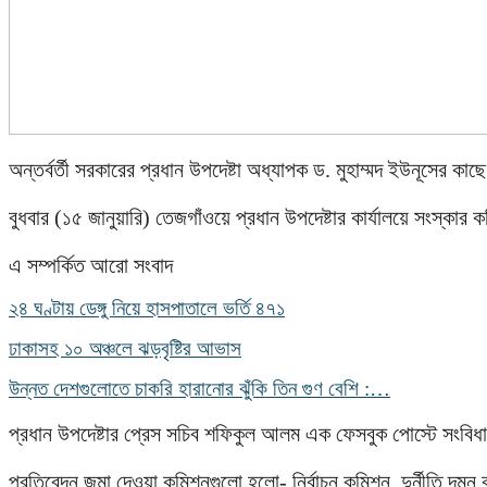
অন্তর্বর্তী সরকারের প্রধান উপদেষ্টা অধ্যাপক ড. মুহাম্মদ ইউনূসের ক
বুধবার (১৫ জানুয়ারি) তেজগাঁওয়ে প্রধান উপদেষ্টার কার্যালয়ে সংস্ক
এ সম্পর্কিত আরো সংবাদ
২৪ ঘণ্টায় ডেঙ্গু নিয়ে হাসপাতালে ভর্তি ৪৭১
ঢাকাসহ ১০ অঞ্চলে ঝড়বৃষ্টির আভাস
উন্নত দেশগুলোতে চাকরি হারানোর ঝুঁকি তিন গুণ বেশি :…
প্রধান উপদেষ্টার প্রেস সচিব শফিকুল আলম এক ফেসবুক পোস্টে সংবিধা
প্রতিবেদন জমা দেওয়া কমিশনগুলো হলো- নির্বাচন কমিশন, দুর্নীতি দম