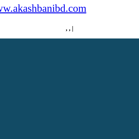
/www.akashbanibd.com
,
,
|