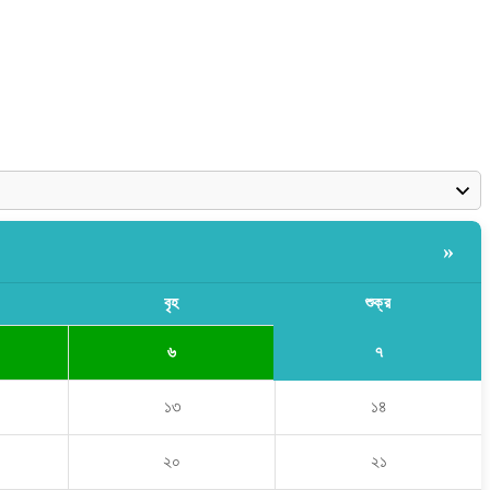
»
বৃহ
শুক্র
৭
৬
১৩
১৪
২০
২১