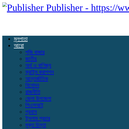
Publisher - https:/
মূলপাতা
আরো
পুজি বাজার
জাতীয়
অর্থ ও বাণিজ্য
ক্রাইম করাপশন
আন্তর্জাতিক
বিনোদন
রাজনীতি
জেলা উপজেলা
পিএসআই
প্রবাস
ইসলাম প্রচার
মুক্ত চিন্তা