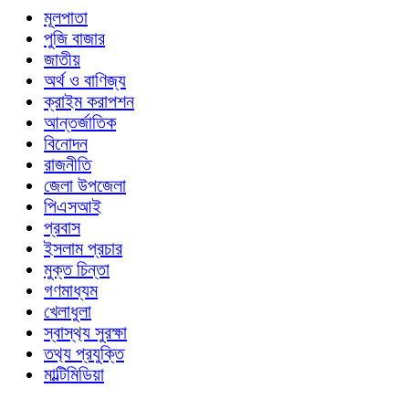
মূলপাতা
পুজি বাজার
জাতীয়
অর্থ ও বাণিজ্য
ক্রাইম করাপশন
আন্তর্জাতিক
বিনোদন
রাজনীতি
জেলা উপজেলা
পিএসআই
প্রবাস
ইসলাম প্রচার
মুক্ত চিন্তা
গণমাধ্যম
খেলাধুলা
স্বাস্থ‍্য সুরক্ষা
তথ‍্য প্রযুক্তি
মাল্টিমিডিয়া