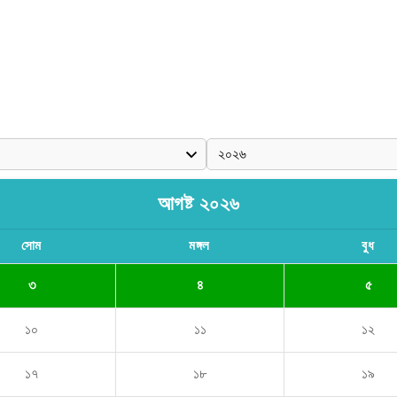
আগষ্ট ২০২৬
সোম
মঙ্গল
বুধ
৩
৪
৫
১০
১১
১২
১৭
১৮
১৯