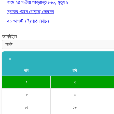
হামে ২৪ ঘণ্টায় আক্রান্ত ৮৬০, মৃত্যু ৬
সূচকের পতনে বেড়েছে লেনদেন
২০ আগস্ট রাষ্ট্রপতি নির্বাচন
আর্কাইভ
«
শনি
রবি
১
২
৮
৯
১৫
১৬