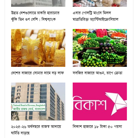
উন্নত দেশগুলোতে চাকরি হারানোর
এবার পোলট্রি মাংসে মিলল
ঝুঁকি তিন গুণ বেশি : বিশ্বব্যাংক
মাত্রাতিরিক্ত অ্যান্টিমাইক্রোবিয়াল
দেশের বাজারে সোনার দামে বড় লাফ
সবজির বাজারে আগুন, চাপে ক্রেতা
২০২৫-২৬ অর্থবছরে রাজস্ব আদায়ে
বিকাশ হাজারে ১৮ টাকা ৫০ পয়সা
ঘাটতি বাড়ছে