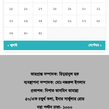
১৫
১৬
১৭
১৮
১৯
২০
২১
২২
২৩
২৪
২৫
২৬
২৭
২৮
২৯
৩০
৩১
« জুলাই
সেপ্টেম্বর »
ভারপ্রাপ্ত সম্পাদক: রিদুয়ানুল হক
ব্যবস্থাপনা সম্পাদক: মোঃ নজরুল ইসলাম
প্রকাশক: নিশাত তাসমিন তামান্না
৫০/এফ চতুর্থ তলা, ইনার সার্কুলার রোড
নয়া পল্টন ঢাকা- ১০০০