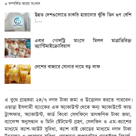
এ সম্পর্কিত আরো সংবাদ
উন্নত দেশগুলোতে চাকরি হারানোর ঝুঁকি তিন গুণ বেশি
:…
এবার পোলট্রি মাংসে মিলল মাত্রাতিরিক্ত
অ্যান্টিমাইক্রোবিয়াল
দেশের বাজারে সোনার দামে বড় লাফ
এ বুথে গ্রাহকরা ২৪/৭ নগদ টাকা জমা ও উত্তোলন করতে পারবেন।
এছাড়া ইসলামী ব্যাংকের এক অ্যাকাউন্ট থেকে অন্য অ্যাকাউন্টে ফান্ড
ট্রান্সফার, অ্যাকাউন্ট, কার্ড কিংবা সেলফিনে তাৎক্ষণিক টাকা জমা,
ব্যালেন্স অনুসন্ধান ও মিনি স্টেটমেন্ট গ্রহণ, সেলফিন ও এম-ক্যাশের
মাধ্যমে ক্যাশ-আউট সুবিধা, ক্যাশ বাই কোডের মাধ্যমে নগদ টাকা