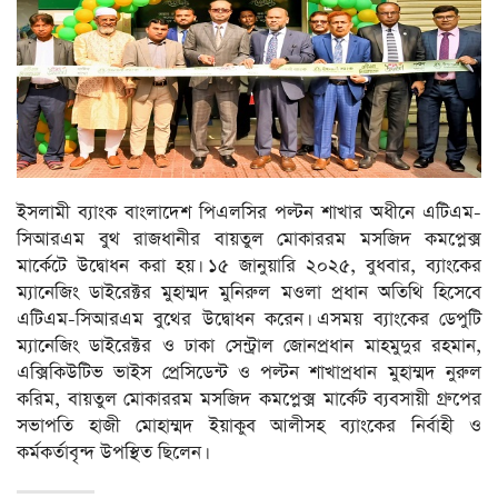
ইসলামী ব্যাংক বাংলাদেশ পিএলসির পল্টন শাখার অধীনে এটিএম-
সিআরএম বুথ রাজধানীর বায়তুল মোকাররম মসজিদ কমপ্লেক্স
মার্কেটে উদ্বোধন করা হয়। ১৫ জানুয়ারি ২০২৫, বুধবার, ব্যাংকের
ম্যানেজিং ডাইরেক্টর মুহাম্মদ মুনিরুল মওলা প্রধান অতিথি হিসেবে
এটিএম-সিআরএম বুথের উদ্বোধন করেন। এসময় ব্যাংকের ডেপুটি
ম্যানেজিং ডাইরেক্টর ও ঢাকা সেন্ট্রাল জোনপ্রধান মাহমুদুর রহমান,
এক্সিকিউটিভ ভাইস প্রেসিডেন্ট ও পল্টন শাখাপ্রধান মুহাম্মদ নুরুল
করিম, বায়তুল মোকাররম মসজিদ কমপ্লেক্স মার্কেট ব্যবসায়ী গ্রুপের
সভাপতি হাজী মোহাম্মদ ইয়াকুব আলীসহ ব্যাংকের নির্বাহী ও
কর্মকর্তাবৃন্দ উপস্থিত ছিলেন।