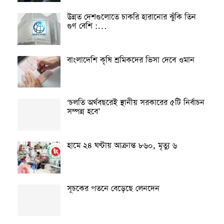
উন্নত দেশগুলোতে চাকরি হারানোর ঝুঁকি তিন
গুণ বেশি :…
বাংলাদেশি কৃষি শ্রমিকদের ভিসা দেবে ওমান
‘চলতি অর্থবছরেই স্থানীয় সরকারের ৫টি নির্বাচন
সম্পন্ন হবে’
হামে ২৪ ঘণ্টায় আক্রান্ত ৮৬০, মৃত্যু ৬
সূচকের পতনে বেড়েছে লেনদেন