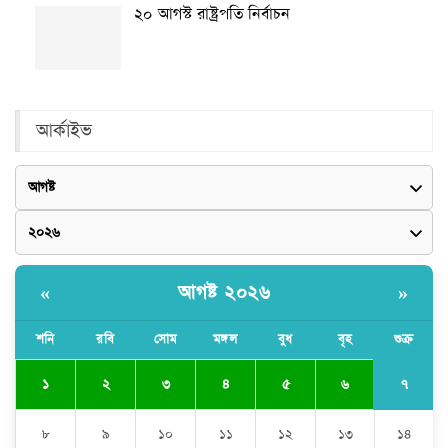
২০ আগস্ট রাষ্ট্রপতি নির্বাচন
আর্কাইভ
আগষ্ট ২০২৬
«
»
শনি
রবি
সোম
মঙ্গল
বুধ
বৃহ
শুক্র
৭
১
২
৩
৪
৫
৬
৮
৯
১০
১১
১২
১৩
১৪