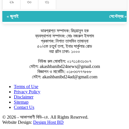
২৯
৩০
৩১
« জুলাই
সেপ্টেম্বর »
ভারপ্রাপ্ত সম্পাদক: রিদুয়ানুল হক
ব্যবস্থাপনা সম্পাদক: মোঃ নজরুল ইসলাম
প্রকাশক: নিশাত তাসমিন তামান্না
৫০/এফ চতুর্থ তলা, ইনার সার্কুলার রোড
নয়া পল্টন ঢাকা- ১০০০
নিউজ রুম মোবাইল: ০১৭১১৪৩১৩০৭
মেইল: akashbanibd24news@gmail.com
বিজ্ঞাপন ও মার্কেটিং: ০১৮৩৩৭৭৭৮৮৮
মেইল: akashbanibd24ad@gmail.com
Terms of Use
Privacy Policy
Disclaimer
Sitemap
Contact Us
© 2026 - আকাশবাণী বিডি-২৪. All Rights Reserved.
Website Design:
Design Host BD