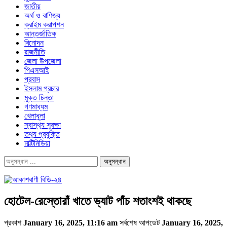
জাতীয়
অর্থ ও বাণিজ্য
ক্রাইম করাপশন
আন্তর্জাতিক
বিনোদন
রাজনীতি
জেলা উপজেলা
পিএসআই
প্রবাস
ইসলাম প্রচার
মুক্ত চিন্তা
গণমাধ্যম
খেলাধুলা
স্বাস্থ‍্য সুরক্ষা
তথ‍্য প্রযুক্তি
মাল্টিমিডিয়া
হোটেল-রেস্তোরাঁ খাতে ভ্যাট পাঁচ শতাংশই থাকছে
প্রকাশ
January 16, 2025, 11:16 am
সর্বশেষ আপডেট
January 16, 2025,