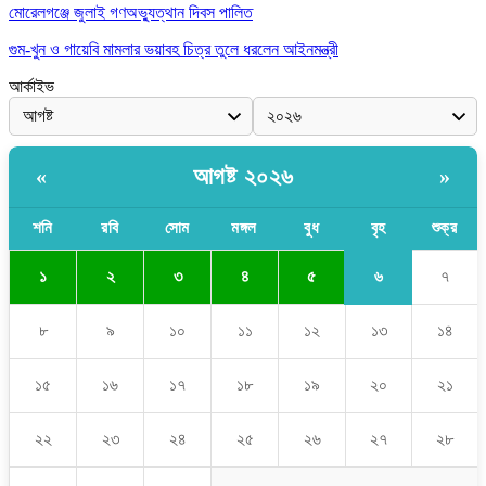
মোরেলগঞ্জে জুলাই গণঅভ্যুত্থান দিবস পালিত
গুম-খুন ও গায়েবি মামলার ভয়াবহ চিত্র তুলে ধরলেন আইনমন্ত্রী
আর্কাইভ
আগষ্ট ২০২৬
«
»
শনি
রবি
সোম
মঙ্গল
বুধ
বৃহ
শুক্র
৬
১
২
৩
৪
৫
৭
৮
৯
১০
১১
১২
১৩
১৪
১৫
১৬
১৭
১৮
১৯
২০
২১
২২
২৩
২৪
২৫
২৬
২৭
২৮