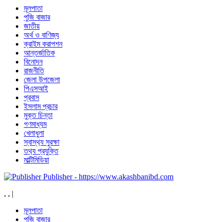
মূলপাতা
পুজি বাজার
জাতীয়
অর্থ ও বাণিজ্য
ক্রাইম করাপশন
আন্তর্জাতিক
বিনোদন
রাজনীতি
জেলা উপজেলা
পিএসআই
প্রবাস
ইসলাম প্রচার
মুক্ত চিন্তা
গণমাধ্যম
খেলাধুলা
স্বাস্থ‍্য সুরক্ষা
তথ‍্য প্রযুক্তি
মাল্টিমিডিয়া
Publisher - https://www.akashbanibd.com
,
,
|
মূলপাতা
পুজি বাজার