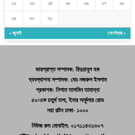
২২
২৩
২৪
২৫
২৬
২৭
২৮
২৯
৩০
৩১
« জুলাই
সেপ্টেম্বর »
ভারপ্রাপ্ত সম্পাদক: রিদুয়ানুল হক
ব্যবস্থাপনা সম্পাদক: মোঃ নজরুল ইসলাম
প্রকাশক: নিশাত তাসমিন তামান্না
৫০/এফ চতুর্থ তলা, ইনার সার্কুলার রোড
নয়া পল্টন ঢাকা- ১০০০
নিউজ রুম মোবাইল: ০১৭১১৪৩১৩০৭