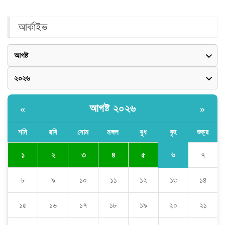
আর্কাইভ
আগষ্ট ২০২৬
«
»
শনি
রবি
সোম
মঙ্গল
বুধ
বৃহ
শুক্র
৬
১
২
৩
৪
৫
৭
৮
৯
১০
১১
১২
১৩
১৪
১৫
১৬
১৭
১৮
১৯
২০
২১