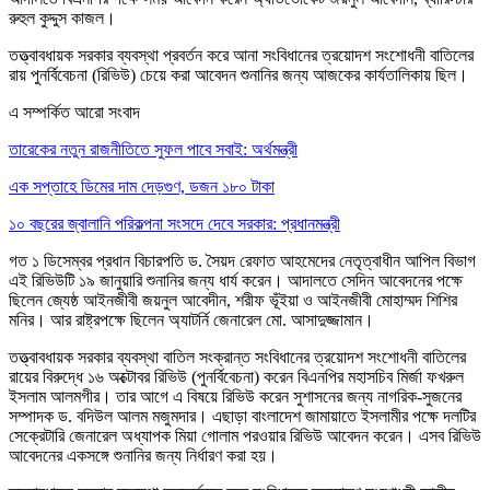
রুহুল কুদ্দুস কাজল।
তত্ত্বাবধায়ক সরকার ব্যবস্থা প্রবর্তন করে আনা সংবিধানের ত্রয়োদশ সংশোধনী বাতিলের
রায় পুনর্বিবেচনা (রিভিউ) চেয়ে করা আবেদন শুনানির জন্য আজকের কার্যতালিকায় ছিল।
এ সম্পর্কিত আরো সংবাদ
তারেকের নতুন রাজনীতিতে সুফল পাবে সবাই: অর্থমন্ত্রী
এক সপ্তাহে ডিমের দাম দেড়গুণ, ডজন ১৮০ টাকা
১০ বছরের জ্বালানি পরিকল্পনা সংসদে দেবে সরকার: প্রধানমন্ত্রী
গত ১ ডিসেম্বর প্রধান বিচারপতি ড. সৈয়দ রেফাত আহমেদের নেতৃত্বাধীন আপিল বিভাগ
এই রিভিউটি ১৯ জানুয়ারি শুনানির জন্য ধার্য করেন। আদালতে সেদিন আবেদনের পক্ষে
ছিলেন জ্যেষ্ঠ আইনজীবী জয়নুল আবেদীন, শরীফ ভূঁইয়া ও আইনজীবী মোহাম্মদ শিশির
মনির। আর রাষ্ট্রপক্ষে ছিলেন অ্যাটর্নি জেনারেল মো. আসাদুজ্জামান।
তত্ত্বাবধায়ক সরকার ব্যবস্থা বাতিল সংক্রান্ত সংবিধানের ত্রয়োদশ সংশোধনী বাতিলের
রায়ের বিরুদ্ধে ১৬ অক্টোবর রিভিউ (পুনর্বিবেচনা) করেন বিএনপির মহাসচিব মির্জা ফখরুল
ইসলাম আলমগীর। তার আগে এ বিষয়ে রিভিউ করেন সুশাসনের জন্য নাগরিক-সুজনের
সম্পাদক ড. বদিউল আলম মজুমদার। এছাড়া বাংলাদেশ জামায়াতে ইসলামীর পক্ষে দলটির
সেক্রেটারি জেনারেল অধ্যাপক মিয়া গোলাম পরওয়ার রিভিউ আবেদন করেন। এসব রিভিউ
আবেদনের একসঙ্গে শুনানির জন্য নির্ধারণ করা হয়।