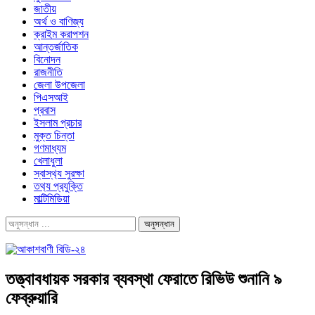
জাতীয়
অর্থ ও বাণিজ্য
ক্রাইম করাপশন
আন্তর্জাতিক
বিনোদন
রাজনীতি
জেলা উপজেলা
পিএসআই
প্রবাস
ইসলাম প্রচার
মুক্ত চিন্তা
গণমাধ্যম
খেলাধুলা
স্বাস্থ‍্য সুরক্ষা
তথ‍্য প্রযুক্তি
মাল্টিমিডিয়া
তত্ত্বাবধায়ক সরকার ব্যবস্থা ফেরাতে রিভিউ শুনানি ৯
ফেব্রুয়ারি