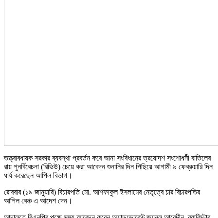
তত্ত্বাবধায়ক সরকার ব্যবস্থা প্রবর্তন করে আনা সংবিধানের ত্রয়োদশ সংশোধনী বাতিলের
রায় পুনর্বিবেচনা (রিভিউ) চেয়ে করা আবেদন শুনানির দিন পিছিয়ে আগামী ৯ ফেব্রুয়ারি দিন
ধার্য করেছেন আপিল বিভাগ।
রোববার (১৯ জানুয়ারি) বিচারপতি মো. আশফাকুল ইসলামের নেতৃত্বে চার বিচারপতির
আপিল বেঞ্চ এ আদেশ দেন।
আদালতে বিএনপির পক্ষে সময় আবেদন করেন অ্যাডভোকেট জয়নুল আবেদীন, ব্যারিস্টার