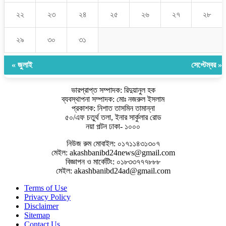
২২
২৩
২৪
২৫
২৬
২৭
২৮
২৯
৩০
৩১
« জুলাই
সেপ্টেম্বর »
ভারপ্রাপ্ত সম্পাদক: রিদুয়ানুল হক
ব্যবস্থাপনা সম্পাদক: মোঃ নজরুল ইসলাম
প্রকাশক: নিশাত তাসমিন তামান্না
৫০/এফ চতুর্থ তলা, ইনার সার্কুলার রোড
নয়া পল্টন ঢাকা- ১০০০
নিউজ রুম মোবাইল: ০১৭১১৪৩১৩০৭
মেইল: akashbanibd24news@gmail.com
বিজ্ঞাপন ও মার্কেটিং: ০১৮৩৩৭৭৭৮৮৮
মেইল: akashbanibd24ad@gmail.com
Terms of Use
Privacy Policy
Disclaimer
Sitemap
Contact Us