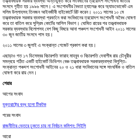
তত্ত্বাবধায়ক সরকার ব্যবস্থা অন্তর্ভুক্ত করে সংবিধানের ত্রয়োদশ সংশোধনী জাতীয়
সংসদে গৃহীত হয় ১৯৯৬ সালে। এ সংশোধনীর বৈধতা চ্যালেঞ্জ করে অ্যাডভোকেট এম
সলিম উল্লাহসহ তিনজন আইনজীবী হাইকোর্টে রিট করেন। ২০১১ সালের ১০ মে
তত্ত্বাবধায়ক সরকার ব্যবস্থা প্রবর্তনে করা সংবিধানের ত্রয়োদশ সংশোধনী অবৈধ ঘোষণা
করে তা বাতিল করে সুপ্রিম কোর্টের আপিল বিভাগ। ঘোষিত রায়ের পর তত্ত্বাবধায়ক
সরকার ব্যবস্থার বিলোপসহ বেশ কিছু বিষয়ে আনা পঞ্চদশ সংশোধনী আইন ২০১১ সালের
৩০ জুন জাতীয় সংসদে পাস হয়।
২০১১ সালের ৩ জুলাই এ সংক্রান্ত গেজেট প্রকাশ করা হয়।
এছাড়াও গত ১৭ ডিসেম্বর বিচারপতি ফারাহ মাহবুব ও বিচারপতি দেবাশীষ রায় চৌধুরীর
সমন্বয়ে গঠিত একটি হাইকোর্ট ডিভিশন বেঞ্চ তত্ত্বাবধায়ক সরকারব্যবস্থা বিলুপ্তি-
সংক্রান্ত পঞ্চদশ সংশোধনী আইনের ২০ ও ২১ ধারা সংবিধানের সঙ্গে সাংঘর্ষিক ও বাতিল
ঘোষণা করে রায় দেন।
শেয়ার
আগের সংবাদ
যুক্তরাষ্ট্রে বন্ধ হলো টিকটক
পরের সংবাদ
রাজনীতির ভেতরে ঢুকতে চায় না নির্বাচন কমিশন: সিইসি
আরো