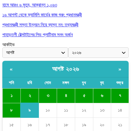
হামে আরও ৬ মৃত্যু, আক্রান্ত ১,০৬৩
১৬ আগস্ট থেকে ফ্যামিলি কার্ডের কাজ শুরু: প্রধানমন্ত্রী
প্রধানমন্ত্রী সস্তা উন্নয়ন নিয়ে ব্যস্ত নন: তথ্যমন্ত্রী
পাহাড়তলী টেক্সটাইলের লিড প্লাটিনাম সনদ অর্জন
আর্কাইভ
আগষ্ট ২০২৬
«
»
শনি
রবি
সোম
মঙ্গল
বুধ
বৃহ
শুক্র
২
১
৩
৪
৫
৬
৭
৯
৮
১০
১১
১২
১৩
১৪
১৫
১৬
১৭
১৮
১৯
২০
২১