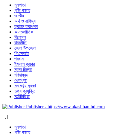
মূলপাতা
পুজি বাজার
জাতীয়
অর্থ ও বাণিজ্য
ক্রাইম করাপশন
আন্তর্জাতিক
বিনোদন
রাজনীতি
জেলা উপজেলা
পিএসআই
প্রবাস
ইসলাম প্রচার
মুক্ত চিন্তা
গণমাধ্যম
খেলাধুলা
স্বাস্থ‍্য সুরক্ষা
তথ‍্য প্রযুক্তি
মাল্টিমিডিয়া
Publisher - https://www.akashbanibd.com
,
,
|
মূলপাতা
পুজি বাজার