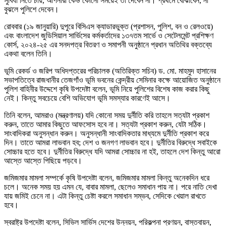
সুবিধা নিতে চায়, আপনারা কেউ কোনো সময়েই তা দেবেন না। প্রথমে বোঝাবেন, না
বুঝলে পুলিশে দেবেন।
রোববার (১৯ জানুয়ারি) দুপুরে বিসিএস ক্যাডারভুক্ত (প্রশাসন, পুলিশ, বন ও রেলওয়ে)
এবং বাংলাদেশ জুডিসিয়াল সার্ভিসের কর্মকর্তাদের ১৩৭তম সার্ভে ও সেটেলমেন্ট প্রশিক্ষণ
কোর্স, ২০২৪-২৫ এর সনদপত্র বিতরণ ও সমাপনী অনুষ্ঠানে প্রধান অতিথির বক্তব্যে
একথা বলেন তিনি।
ভূমি রেকর্ড ও জরিপ অধিদপ্তরের পরিচালক (অতিরিক্ত সচিব) ড. মো. মাহমুদ হাসানের
সভাপতিত্বে রাজধানীর তেজগাঁও ভূমি ভবনের কেন্দ্রীয় সেমিনার কক্ষে আয়োজিত অনুষ্ঠানে
পুলিশ বাহিনীর উদ্দেশে কৃষি উপদেষ্টা বলেন, ভূমি নিয়ে পুলিশের বিশেষ কাজ করার কিছু
নেই। কিন্তু সবচেয়ে বেশি অভিযোগ ভূমি সমস্যার কারণেই আসে।
তিনি বলেন, আমরাও (মন্ত্রণালয়) যদি কোনো সময় দুর্নীতি করি তাহলে সত্যটা প্রকাশ
করুন, তাতে আমার কিছুতে আফসোস হবে না। সত্যটা প্রকাশ করুন, যেটা সঠিক।
সাংবাদিকরা অনুসন্ধান করুন। অনুসন্ধানী সাংবাদিকতার মাধ্যমে দুর্নীতি প্রকাশ করে
দিন। তাতে আমরা লাভবান হব; দেশ ও জনগণ লাভবান হবে। দুর্নীতির বিরুদ্ধে সবাইকে
সোচ্চার হতে হবে। দুর্নীতির বিরুদ্ধে যদি আমরা সোচ্চার না হই, তাহলে দেশ কিন্তু আরো
আস্তে আস্তে পিছিয়ে পড়বে।
জমিজমার মামলা সম্পর্কে কৃষি উপদেষ্টা বলেন, জমিজমার মামলা কিন্তু অনেকদিন ধরে
চলে। অনেক সময় হয় এমন যে, বাবার মামলা, ছেলেও সমাধান পায় না। পরে নাতি দেখা
যায় জমিই চেনে না। এটা কিন্তু চেষ্টা করলে সমাধান সম্ভব, সেদিকে খেয়াল রাখতে
হবে।
স্বরাষ্ট্র উপদেষ্টা বলেন, সিভিল সার্ভিস দেশের উন্নয়ন, পরিকল্পনা প্রণয়ন, বাস্তবায়ন,