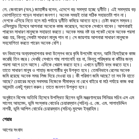
লে. জেনারেল (অব.) জাহাঙ্গীর বলেন, এদেশে বড় সমস্যা হচ্ছে দুর্নীতি। এই সমস্যায় বড়
ভোগান্তিতে পড়েন সাধারণ জনগণ। অনেক সময়ই তারা সঠিক সহায়তাটা পান না।
দেশকে এগিয়ে নিতে হলে মাঠ পর্যায়ে দুর্নীতি কমিয়ে আনতে হবে। চেষ্টা করলে সম্ভব।
এসিল্যান্ড হিসেবে আপনারা অনেকে কাজ করেছেন, অনেকে সেখানে যাবেন। আপনারাই
পারবেন সাধারণ মানুষকে সহায়তা করতে। অনেক সময় নষ্ট হয় পকেট থেকে অনেক পয়সা
খরচ হয়, কিন্তু সেবাটা সাধারণ মানুষ পান না। সে জায়গায় আপনারা সাধারণ মানুষকে
সহযোগিতা করতে পারেন অনেক বেশি।
বন বিভাগের অব্যবস্থাপনার কথা উল্লেখ করে কৃষি উপদেষ্টা বলেন, আমি হিলট্রেকে কাজ
করেছি তিন বছর। দেখছি সেখানে গাছ লাগানোই হয় না, কিন্তু পরিষ্কার বা কাঁটার জন্য
পয়সা আগে চলে আসে। এদিকে খেয়াল করতে হবে। এখানে দুর্নীতি বন্ধ করতে হবে।
তাতে সাধারণ মানুষ ও পাহাড় জনগোষ্ঠীর খুব উপকৃত হবে। তেমনিভাবে রেলের অনেক
জমি রয়েছে অনেক সময় লিজ দিয়ে দেওয়া হয়। কী পরিমাণ জমি আছে? তা সব কি হাতে
আছে? চেয়ারের মধ্যে সবসময় নিজেকে সীমাবদ্ধ না রেখে বাইরে বা মাঠ পর্যায়ে কাজ করা
আনন্দটা একটু গ্রহণ করুন। তাতে জনগণ উপকৃত হবে।
অনুষ্ঠানে বিশেষ অতিথি হিসেবে উপস্থিত ছিলেন ভূমি মন্ত্রণালয়ের সিনিয়র সচিব এস এম
সালেহ আহমেদ, ভূমি সংস্কার বোর্ডের চেয়ারম্যান (সচিব) এ. জে. এম. সালাহউদ্দিন
নাগরী, ভূমি আপিল বোর্ডের চেয়ারম্যান (সচিব) মুহম্মদ ইব্রাহিম।
শেয়ার
আগের সংবাদ