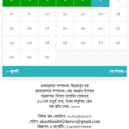
৮
৯
১০
১১
১২
১৩
১৪
১৫
১৬
১৭
১৮
১৯
২০
২১
২২
২৩
২৪
২৫
২৬
২৭
২৮
২৯
৩০
৩১
« জুলাই
সেপ্টেম্বর »
ভারপ্রাপ্ত সম্পাদক: রিদুয়ানুল হক
ব্যবস্থাপনা সম্পাদক: মোঃ নজরুল ইসলাম
প্রকাশক: নিশাত তাসমিন তামান্না
৫০/এফ চতুর্থ তলা, ইনার সার্কুলার রোড
নয়া পল্টন ঢাকা- ১০০০
নিউজ রুম মোবাইল: ০১৭১১৪৩১৩০৭
মেইল: akashbanibd24news@gmail.com
বিজ্ঞাপন ও মার্কেটিং: ০১৮৩৩৭৭৭৮৮৮