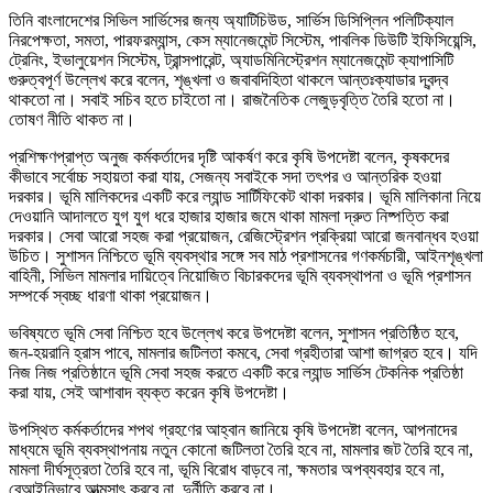
তিনি বাংলাদেশের সিভিল সার্ভিসের জন্য অ্যাটিচিউড, সার্ভিস ডিসিপ্লিন পলিটিক্যাল
নিরপেক্ষতা, সমতা, পারফরম্যান্স, কেস ম্যানেজমেন্ট সিস্টেম, পাবলিক ডিউটি ইফিসিয়েন্সি,
ট্রেনিং, ইভালুয়েশন সিস্টেম, ট্রান্সপারেন্ট, অ্যাডমিনিস্ট্রেশন ম্যানেজমেন্ট ক্যাপাসিটি
গুরুত্বপূর্ণ উল্লেখ করে বলেন, শৃঙ্খলা ও জবাবদিহিতা থাকলে আন্তঃক্যাডার দ্বন্দ্ব
থাকতো না। সবাই সচিব হতে চাইতো না। রাজনৈতিক লেজুড়বৃত্তি তৈরি হতো না।
তোষণ নীতি থাকত না।
প্রশিক্ষণপ্রাপ্ত অনুজ কর্মকর্তাদের দৃষ্টি আকর্ষণ করে কৃষি উপদেষ্টা বলেন, কৃষকদের
কীভাবে সর্বোচ্চ সহায়তা করা যায়, সেজন্য সবাইকে সদা তৎপর ও আন্তরিক হওয়া
দরকার। ভূমি মালিকদের একটি করে ল্যান্ড সার্টিফিকেট থাকা দরকার। ভূমি মালিকানা নিয়ে
দেওয়ানি আদালতে যুগ যুগ ধরে হাজার হাজার জমে থাকা মামলা দ্রুত নিষ্পত্তি করা
দরকার। সেবা আরো সহজ করা প্রয়োজন, রেজিস্ট্রেশন প্রক্রিয়া আরো জনবান্ধব হওয়া
উচিত। সুশাসন নিশ্চিতে ভূমি ব্যবস্থার সঙ্গে সব মাঠ প্রশাসনের গণকর্মচারী, আইনশৃঙ্খলা
বাহিনী, সিভিল মামলার দায়িত্বে নিয়োজিত বিচারকদের ভূমি ব্যবস্থাপনা ও ভূমি প্রশাসন
সম্পর্কে স্বচ্ছ ধারণা থাকা প্রয়োজন।
ভবিষ্যতে ভূমি সেবা নিশ্চিত হবে উল্লেখ করে উপদেষ্টা বলেন, সুশাসন প্রতিষ্ঠিত হবে,
জন-হয়রানি হ্রাস পাবে, মামলার জটিলতা কমবে, সেবা গ্রহীতারা আশা জাগ্রত হবে। যদি
নিজ নিজ প্রতিষ্ঠানে ভূমি সেবা সহজ করতে একটি করে ল্যান্ড সার্ভিস টেকনিক প্রতিষ্ঠা
করা যায়, সেই আশাবাদ ব্যক্ত করেন কৃষি উপদেষ্টা।
উপস্থিত কর্মকর্তাদের শপথ গ্রহণের আহ্বান জানিয়ে কৃষি উপদেষ্টা বলেন, আপনাদের
মাধ্যমে ভূমি ব্যবস্থাপনায় নতুন কোনো জটিলতা তৈরি হবে না, মামলার জট তৈরি হবে না,
মামলা দীর্ঘসূত্রতা তৈরি হবে না, ভূমি বিরোধ বাড়বে না, ক্ষমতার অপব্যবহার হবে না,
বেআইনিভাবে আত্মসাৎ করবে না, দুর্নীতি করবে না।