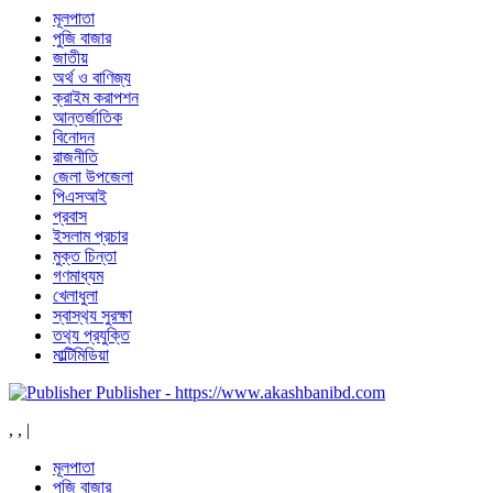
মূলপাতা
পুজি বাজার
জাতীয়
অর্থ ও বাণিজ্য
ক্রাইম করাপশন
আন্তর্জাতিক
বিনোদন
রাজনীতি
জেলা উপজেলা
পিএসআই
প্রবাস
ইসলাম প্রচার
মুক্ত চিন্তা
গণমাধ্যম
খেলাধুলা
স্বাস্থ‍্য সুরক্ষা
তথ‍্য প্রযুক্তি
মাল্টিমিডিয়া
Publisher - https://www.akashbanibd.com
,
,
|
মূলপাতা
পুজি বাজার