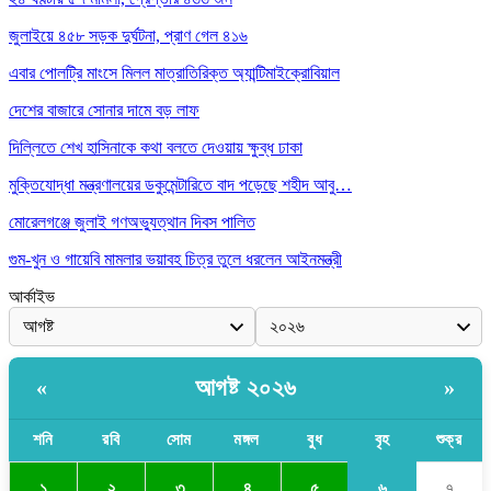
জুলাইয়ে ৪৫৮ সড়ক দুর্ঘটনা, প্রাণ গেল ৪১৬
এবার পোলট্রি মাংসে মিলল মাত্রাতিরিক্ত অ্যান্টিমাইক্রোবিয়াল
দেশের বাজারে সোনার দামে বড় লাফ
দিল্লিতে শেখ হাসিনাকে কথা বলতে দেওয়ায় ক্ষুব্ধ ঢাকা
মুক্তিযোদ্ধা মন্ত্রণালয়ের ডকুমেন্টারিতে বাদ পড়েছে শহীদ আবু…
মোরেলগঞ্জে জুলাই গণঅভ্যুত্থান দিবস পালিত
গুম-খুন ও গায়েবি মামলার ভয়াবহ চিত্র তুলে ধরলেন আইনমন্ত্রী
আর্কাইভ
আগষ্ট ২০২৬
«
»
শনি
রবি
সোম
মঙ্গল
বুধ
বৃহ
শুক্র
৬
১
২
৩
৪
৫
৭