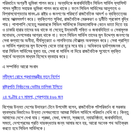
পরিবর্তনে অগ্রণী ভূমিকা পালন করে। অন্যদিকে জবাবদিহিহীন সিভিল সার্ভিস ফ্যাসিস্ট
শাসন সৃষ্টিতে সহায়ক ভূমিকা পালন করে থাকে। ফলে সিভিল সার্ভিসের আনুগত্য ও
বিশ্বাসযোগ্যতার মানদণ্ড রাষ্ট্র ও জনগণের পরিবর্তে রাজনৈতিক আদর্শ ও ব্যক্তিত্বের
কাছে আত্মসমর্পণ করে। ব্যক্তিগত সুবিধা, রাজনৈতিক মেরুকরণ ও দুর্নীতি প্রকোপ বৃদ্ধি
পায়। পাশাপাশি যেহেতু সরকারকে সিভিল সার্ভিসকে নিয়মতমাফিক বেতন ভাতা দিতে হয়
ও চাকরি হারার তাদের ভয় থাকে না সেহেতু উদ্ভাবনী শক্তি ও জবাবদিহিতা ও সেবামূলক
মনোভাব, দেশসেবার আগ্রহ থাকে না। ফলে সিভিল সার্ভিস তাদের মূল উদ্দেশ্য জনগণের
সেবা কল্যাণের অনীহা, দীর্ঘসূত্রতা ও লালফিতার দৌরাত্ম্য অবলম্বন করে। সেবা প্রাপ্তি
ও সার্ভিস প্রদানের মূল উদ্দেশ্য থেকে তারা দূরে সরে যায়। অধিকতর দুর্ভাগ্যজনক যে,
যারা সিভিল সার্ভিসের যুক্ত হয়, সেবা বা সার্ভিস না দিয়ে রাজনৈতিক সুযোগে ব্যক্তি
স্বার্থে অন্যতম মাধ্যম হিসেবে ব্যবহার করে।
এ সম্পর্কিত আরো সংবাদ
নদীদূষণ রোধে প্রধানমন্ত্রীর নতুন নির্দেশ
রাষ্ট্রপতি নির্বাচনের ভোটার তালিকা ইসিতে
২৪ ঘণ্টায় ৫৭ মামলা, গ্রেপ্তার ৪৬৬ জন
বিশ্বের উন্নত দেশের উদাহরণ টেনে উপদেষ্টা বলেন, রাজনৈতিক পটপরিবর্তন বা সরকার
ব্যবস্থার বিবর্তনেও উন্নত দেশগুলোতে আমরা সিভিল সার্ভিসে পরিবর্তন দেখি না। কিন্তু
আমাদের দেশে দেখা যায়। প্রজ্ঞা, মেধা, দক্ষতা, স্বচ্ছতা, ন্যায়নিষ্ঠতা, জবাবদিহিতা,
সমতা, দেশপ্রেমের প্রতি দায়বদ্ধতার জন্য আমার মনে হয়, আরো অনেক পথ অতিক্রম
করতে হবে সিভিল সার্ভিসকে।