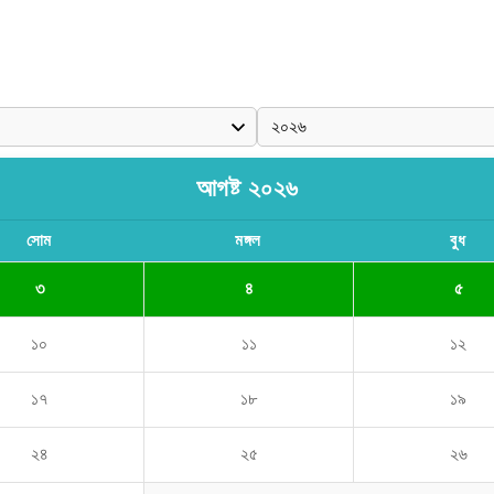
আগষ্ট ২০২৬
সোম
মঙ্গল
বুধ
৩
৪
৫
১০
১১
১২
১৭
১৮
১৯
২৪
২৫
২৬