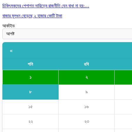
চিকিৎসকদের পেশাগত দায়িত্বে রাজনীতি যেন বাধা না হয়:…
বাজার মূলধন বেড়েছে ২ হাজার কোটি টাকা
আর্কাইভ
«
শনি
রবি
১
২
৮
৯
১৫
১৬
২২
২৩