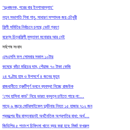
‘দুঃখজনক, পরের বার ইনশাআল্লাহ’
নতুন সভাপতি শিবা শানু, সাধারণ সম্পাদক জয় চৌধুরী
শিল্পী সমিতির নির্বাচনে চলছে ভোট গ্রহণ
বরেণ্য চিত্রশিল্পী মুস্তাফা মনোয়ার আর নেই
সর্বশেষ সংবাদ
এসএসসি ফল সোমবার সকাল ১০টায়
কমেছে কাঁচা মরিচের দাম, পেঁয়াজ ৭০ টাকা কেজি
২৪ ঘণ্টায় হাম ও উপসর্গে ৪ জনের মৃত্যু
রাজধানীতে ত্রুটিপূর্ণ ভবনে ব্যবস্থা নিচ্ছে রাজউক
‘শেখ হাসিনা কার্ড’ নিয়ে ভারত বন্ধুত্ব চাইতে পারে না:…
সাড়ে ৬ বছরে মোটরসাইকেল দুর্ঘটনায় নিহত ১৫ হাজার ৭১২ জন
প্রকল্পের ধীর বাস্তবায়নই অর্থনৈতিক অগ্রগতির বাধা: অর্থ…
জিডিপির ৫ শতাংশ চিকিৎসা খাতে ব্যয় করা হবে: মির্জা ফখরুল