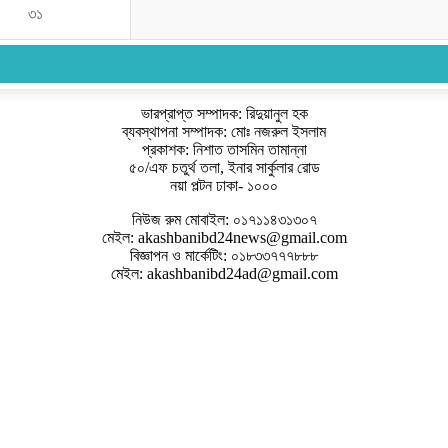
৩১
ভারপ্রাপ্ত সম্পাদক: রিদুয়ানুল হক
ব্যবস্থাপনা সম্পাদক: মোঃ নজরুল ইসলাম
প্রকাশক: নিশাত তাসমিন তামান্না
৫০/এফ চতুর্থ তলা, ইনার সার্কুলার রোড
নয়া পল্টন ঢাকা- ১০০০
নিউজ রুম মোবাইল: ০১৭১১৪৩১৩০৭
মেইল: akashbanibd24news@gmail.com
বিজ্ঞাপন ও মার্কেটিং: ০১৮৩৩৭৭৭৮৮৮
মেইল: akashbanibd24ad@gmail.com