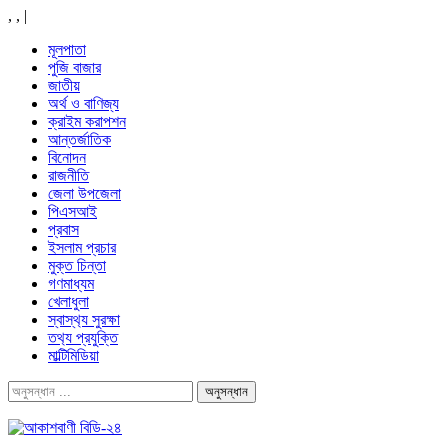
,
,
|
মূলপাতা
পুজি বাজার
জাতীয়
অর্থ ও বাণিজ্য
ক্রাইম করাপশন
আন্তর্জাতিক
বিনোদন
রাজনীতি
জেলা উপজেলা
পিএসআই
প্রবাস
ইসলাম প্রচার
মুক্ত চিন্তা
গণমাধ্যম
খেলাধুলা
স্বাস্থ‍্য সুরক্ষা
তথ‍্য প্রযুক্তি
মাল্টিমিডিয়া