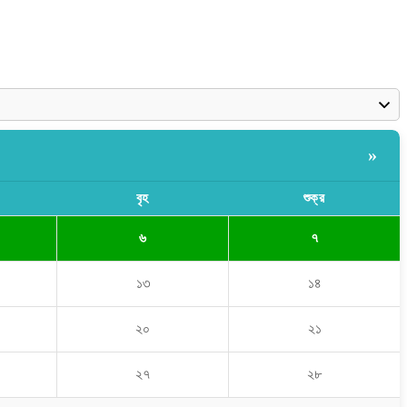
»
বৃহ
শুক্র
৬
৭
১৩
১৪
২০
২১
২৭
২৮