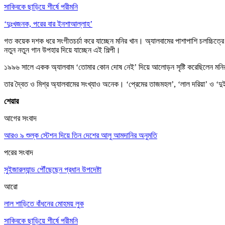
সাকিবকে ছাড়িয়ে শীর্ষে পরীমনি
‘দুঃখজনক, পরের বার ইনশাআল্লাহ’
গত কয়েক দশক ধরে সংগীতচর্চা করে যাচ্ছেন মনির খান। অ্যালবামের পাশাপাশি চলচ্চিত্র
নতুন নতুন গান উপহার দিয়ে যাচ্ছেন এই শিল্পী।
১৯৯৬ সালে একক অ্যালবাম ‘তোমার কোন দোষ নেই’ দিয়ে আলোড়ন সৃষ্টি করেছিলেন মনির
তার দ্বৈত ও মিশ্র অ্যালবামের সংখ্যাও অনেক। ‘প্রেমের তাজমহল’, ‘লাল দরিয়া’ ও 
শেয়ার
আগের সংবাদ
আরও ৯ শুল্ক স্টেশন দিয়ে তিন দেশের আলু আমদানির অনুমতি
পরের সংবাদ
সুইজারল্যান্ড পৌঁছেছেন প্রধান উপদেষ্টা
আরো
লাল শাড়িতে বাঁধনের মোহময় লুক
সাকিবকে ছাড়িয়ে শীর্ষে পরীমনি