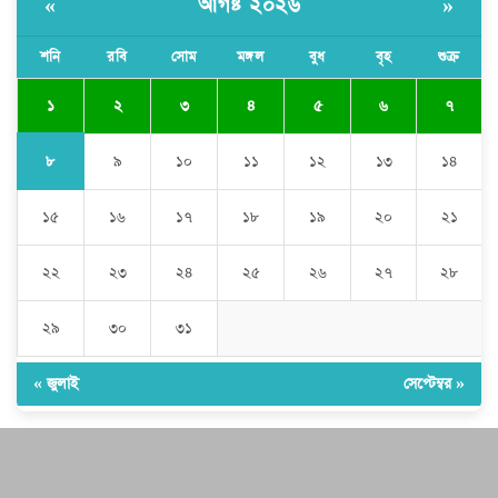
আগষ্ট ২০২৬
«
»
শনি
রবি
সোম
মঙ্গল
বুধ
বৃহ
শুক্র
১
২
৩
৪
৫
৬
৭
৮
৯
১০
১১
১২
১৩
১৪
১৫
১৬
১৭
১৮
১৯
২০
২১
২২
২৩
২৪
২৫
২৬
২৭
২৮
২৯
৩০
৩১
« জুলাই
সেপ্টেম্বর »