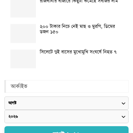
রাজধানীর বাজারে কিছুটা কমেছে সবজির দাম
২০০ টাকার নিচে নেই মাছ ও মুরগি, ডিমের
ডজন ১৫০
সিলেটে দুই বাসের মুখোমুখি সংঘর্ষে নিহত ৭
আর্কাইভ