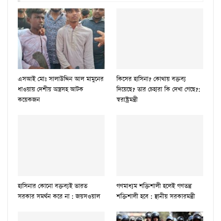
এসআই মোঃ সালাউদ্দিন আল মামুনের
কিসের হাসিনা? কোথায় বক্তব্য
ধাওয়ায় দেশীয় অস্ত্রসহ আটক
দিয়েছে? তার চেহারা কি দেখা গেছে?:
কয়েকজন
স্বরাষ্ট্রমন্ত্রী
হাসিনার কোনো বক্তব্যই ভারত
গণমাধ্যম শক্তিশালী হলেই গণতন্ত্র
সরকার সমর্থন করে না : জয়সওয়াল
শক্তিশালী হবে : স্থানীয় সরকারমন্ত্রী