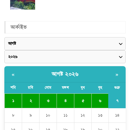
আর্কাইভ
আগষ্ট ২০২৬
«
»
শনি
রবি
সোম
মঙ্গল
বুধ
বৃহ
শুক্র
৭
১
২
৩
৪
৫
৬
৮
৯
১০
১১
১২
১৩
১৪
১৫
১৬
১৭
১৮
১৯
২০
২১