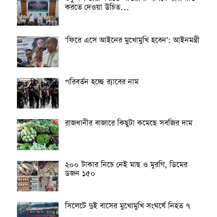
করতে দেওয়া উচিত…
‘ফিরে এসে আইনের মুখোমুখি হবেন’: আইনমন্ত্রী
পরিবর্তন হচ্ছে র‌্যাবের নাম
রাজধানীর বাজারে কিছুটা কমেছে সবজির দাম
২০০ টাকার নিচে নেই মাছ ও মুরগি, ডিমের
ডজন ১৫০
সিলেটে দুই বাসের মুখোমুখি সংঘর্ষে নিহত ৭