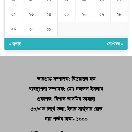
২২
২৩
২৪
২৫
২৬
২৭
২৮
২৯
৩০
৩১
« জুলাই
সেপ্টেম্বর »
ভারপ্রাপ্ত সম্পাদক: রিদুয়ানুল হক
ব্যবস্থাপনা সম্পাদক: মোঃ নজরুল ইসলাম
প্রকাশক: নিশাত তাসমিন তামান্না
৫০/এফ চতুর্থ তলা, ইনার সার্কুলার রোড
নয়া পল্টন ঢাকা- ১০০০