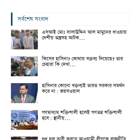
সর্বশেষ সংবাদ
এসআই মোঃ সালাউদ্দিন আল মামুনের ধাওয়ায়
দেশীয় অস্ত্রসহ আটক…
কিসের হাসিনা? কোথায় বক্তব্য দিয়েছে? তার
চেহারা কি দেখা…
হাসিনার কোনো বক্তব্যই ভারত সরকার সমর্থন
করে না : জয়সওয়াল
গণমাধ্যম শক্তিশালী হলেই গণতন্ত্র শক্তিশালী
হবে : স্থানীয়…
শুধু দল ভারী করতে আওয়ামী লীগকে রাজনীতি