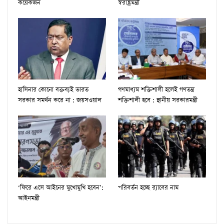
কয়েকজন
স্বরাষ্ট্রমন্ত্রী
হাসিনার কোনো বক্তব্যই ভারত
গণমাধ্যম শক্তিশালী হলেই গণতন্ত্র
সরকার সমর্থন করে না : জয়সওয়াল
শক্তিশালী হবে : স্থানীয় সরকারমন্ত্রী
‘ফিরে এসে আইনের মুখোমুখি হবেন’:
পরিবর্তন হচ্ছে র‌্যাবের নাম
আইনমন্ত্রী