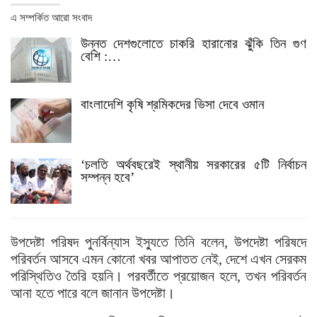
এ সম্পর্কিত আরো সংবাদ
উন্নত দেশগুলোতে চাকরি হারানোর ঝুঁকি তিন গুণ
বেশি :…
বাংলাদেশি কৃষি শ্রমিকদের ভিসা দেবে ওমান
‘চলতি অর্থবছরেই স্থানীয় সরকারের ৫টি নির্বাচন
সম্পন্ন হবে’
উপদেষ্টা পরিষদ পুনর্বিন্যাস ইস্যুতে তিনি বলেন, উপদেষ্টা পরিষদে
পরিবর্তন আসবে এমন কোনো খবর আপাতত নেই, দেশে এখন সেরকম
পরিস্থিতিও তৈরি হয়নি। পরবর্তীতে প্রয়োজন হলে, তখন পরিবর্তন
আনা হতে পারে বলে জানান উপদেষ্টা।