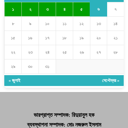
৬
১
২
৩
৪
৫
৭
৮
৯
১০
১১
১২
১৩
১৪
১৫
১৬
১৭
১৮
১৯
২০
২১
২২
২৩
২৪
২৫
২৬
২৭
২৮
২৯
৩০
৩১
« জুলাই
সেপ্টেম্বর »
ভারপ্রাপ্ত সম্পাদক: রিদুয়ানুল হক
ব্যবস্থাপনা সম্পাদক: মোঃ নজরুল ইসলাম