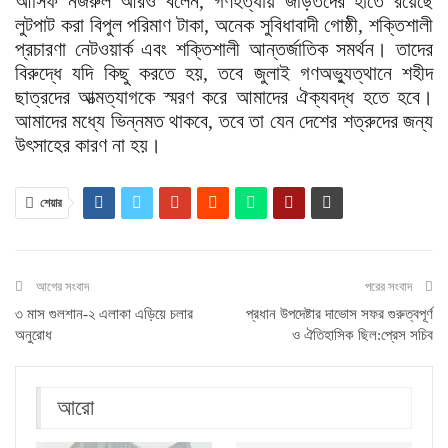
আসিফ নজরুল আরও বলেন, গণহত্যায় জড়িতদের হাতে রয়েছে
লুটপাট করা বিপুল পরিমাণ টাকা, অনেক সুবিধাবাদী গোষ্ঠী, শক্তিশালী
প্রচারণা নেটওয়ার্ক এবং শক্তিশালী আন্তর্জাতিক সমর্থন। তাদের
বিরুদ্ধে যদি কিছু করতে হয়, তবে জুলাই গণঅভ্যুত্থানে শহীদ
ছাত্রদের আত্মত্যাগকে স্মরণ করে আমাদের ঐক্যবদ্ধ হতে হবে।
আমাদের মধ্যে ভিন্নমত থাকবে, তবে তা যেন দেশের শত্রুদের জন্য
উৎসাহের কারণ না হয়।
শেয়ার
আগের সংবাদ
পরের সংবাদ
৩ মাস গুলশান-২ এলাকা এড়িয়ে চলার
প্রধান উপদেষ্টার দাভোস সফর গুরুত্বপূর্ণ
অনুরোধ
ও ঐতিহাসিক ছিল:প্রেস সচিব
আরো