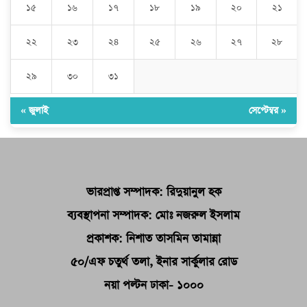
১৫
১৬
১৭
১৮
১৯
২০
২১
২২
২৩
২৪
২৫
২৬
২৭
২৮
২৯
৩০
৩১
« জুলাই
সেপ্টেম্বর »
ভারপ্রাপ্ত সম্পাদক: রিদুয়ানুল হক
ব্যবস্থাপনা সম্পাদক: মোঃ নজরুল ইসলাম
প্রকাশক: নিশাত তাসমিন তামান্না
৫০/এফ চতুর্থ তলা, ইনার সার্কুলার রোড
নয়া পল্টন ঢাকা- ১০০০