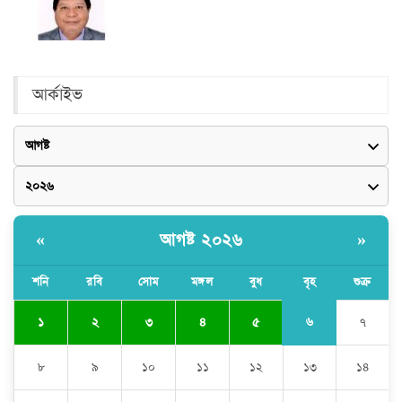
আর্কাইভ
আগষ্ট ২০২৬
«
»
শনি
রবি
সোম
মঙ্গল
বুধ
বৃহ
শুক্র
৬
১
২
৩
৪
৫
৭
৮
৯
১০
১১
১২
১৩
১৪