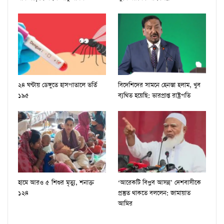
২৪ ঘণ্টায় ডেঙ্গুতে হাসপাতালে ভর্তি
বিদেশিদের সামনে হেনস্তা হলাম, খুব
১৯৫
ব্যথিত হয়েছি: ভারপ্রাপ্ত রাষ্ট্রপতি
হামে আরও ৫ শিশুর মৃত্যু, শনাক্ত
‘আরেকটি বিপ্লব আসন্ন’ দেশবাসীকে
১২৪
প্রস্তুত থাকতে বললেন: জামায়াত
আমির