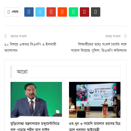
শেয়ার
আগের সংবাদ
পরের সংবাদ
১০ বিষয়ে একমত বিএনপি ও ইসলামী
শিক্ষার্থীদের মধ্যে সংঘর্ষ ধৈর্যের সঙ্গে
আন্দোলন
সামাল দিয়েছে পুলিশ: ডিএমপি কমিশনার
আরো
মুক্তিযোদ্ধা মন্ত্রণালয়ের ডকুমেন্টারিতে
গুম-খুন ও গায়েবি মামলার ভয়াবহ চিত্র
বাদ পড়েছে শহীদ আবু সাঈদ
তুলে ধরলেন আইনমন্ত্রী