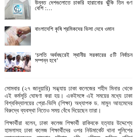
উন্নত দেশগুলোতে চাকরি হারানোর ঝুঁকি তিন গুণ
বেশি :…
বাংলাদেশি কৃষি শ্রমিকদের ভিসা দেবে ওমান
‘চলতি অর্থবছরেই স্থানীয় সরকারের ৫টি নির্বাচন
সম্পন্ন হবে’
সোমবার (২৭ জানুয়ারি) সন্ধ্যায় ঢাকা কলেজের শহীদ মিনার থেকে
এই কর্মসূচি ঘোষণা করা হয়। একইসঙ্গে এই সময়ের মধ্যে ঢাকা
বিশ্ববিদ্যালয়ের প্রো-ভিসি (শিক্ষা) অধ্যাপক ড. মামুন আহমেদের
বিরুদ্ধে ব্যবস্থা নিতেও সময় বেঁধে দিয়েছেন তারা।
শিক্ষার্থীরা বলেন, ঢাকা কলেজ শিক্ষার্থী রাকিবকে হত্যার উদ্দেশ্যে
হামলাসহ ঢাকা কলেজ শিক্ষার্থীদের ওপর নিউমার্কেট থানা পুলিশের