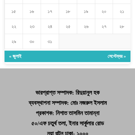
১৫
১৬
১৭
১৮
১৯
২০
২১
২২
২৩
২৪
২৫
২৬
২৭
২৮
২৯
৩০
৩১
« জুলাই
সেপ্টেম্বর »
ভারপ্রাপ্ত সম্পাদক: রিদুয়ানুল হক
ব্যবস্থাপনা সম্পাদক: মোঃ নজরুল ইসলাম
প্রকাশক: নিশাত তাসমিন তামান্না
৫০/এফ চতুর্থ তলা, ইনার সার্কুলার রোড
নয়া পল্টন ঢাকা- ১০০০