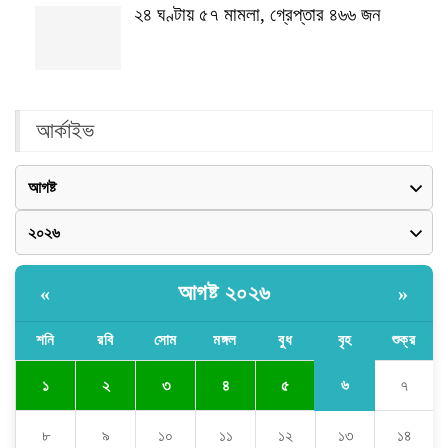
২৪ ঘণ্টায় ৫৭ মামলা, গ্রেপ্তার ৪৬৬ জন
আর্কাইভ
আগষ্ট ২০২৬
«
»
শনি
রবি
সোম
মঙ্গল
বুধ
বৃহ
শুক্র
৬
১
২
৩
৪
৫
৭
৮
৯
১০
১১
১২
১৩
১৪