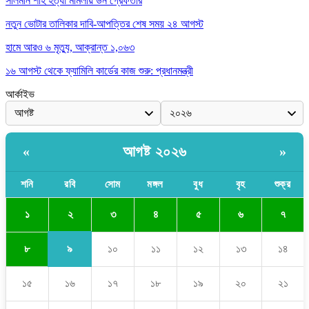
সালমান শাহ হত্যা মামলায় ডন গ্রেফতার
নতুন ভোটার তালিকার দাবি-আপত্তির শেষ সময় ২৪ আগস্ট
হামে আরও ৬ মৃত্যু, আক্রান্ত ১,০৬৩
১৬ আগস্ট থেকে ফ্যামিলি কার্ডের কাজ শুরু: প্রধানমন্ত্রী
আর্কাইভ
আগষ্ট ২০২৬
«
»
শনি
রবি
সোম
মঙ্গল
বুধ
বৃহ
শুক্র
২
১
৩
৪
৫
৬
৭
৯
৮
১০
১১
১২
১৩
১৪
১৫
১৬
১৭
১৮
১৯
২০
২১