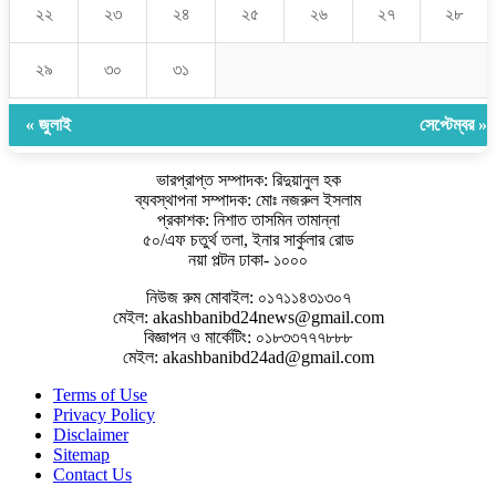
২২
২৩
২৪
২৫
২৬
২৭
২৮
২৯
৩০
৩১
« জুলাই
সেপ্টেম্বর »
ভারপ্রাপ্ত সম্পাদক: রিদুয়ানুল হক
ব্যবস্থাপনা সম্পাদক: মোঃ নজরুল ইসলাম
প্রকাশক: নিশাত তাসমিন তামান্না
৫০/এফ চতুর্থ তলা, ইনার সার্কুলার রোড
নয়া পল্টন ঢাকা- ১০০০
নিউজ রুম মোবাইল: ০১৭১১৪৩১৩০৭
মেইল: akashbanibd24news@gmail.com
বিজ্ঞাপন ও মার্কেটিং: ০১৮৩৩৭৭৭৮৮৮
মেইল: akashbanibd24ad@gmail.com
Terms of Use
Privacy Policy
Disclaimer
Sitemap
Contact Us