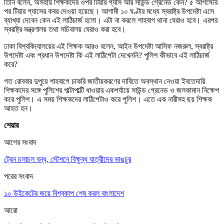
তিনি বলেন, অসহায় শিক্ষকদের ওপর টিয়ার গ্যাস আর সাউন্ড গ্রেনেড কেন? ৫ আগস্টের
পর টিয়ার গ্যাসের কবর দেওয়া হয়েছে। আগামী ১০ ঘণ্টার মধ্যে স্বরাষ্ট্র উপদেষ্টা এসে
ব্যাখ্যা দেবেন কেন এই লাঠিচার্জ হলো। এটা না করলে শাহবাগ থানা ঘেরাও হবে। এরপর
স্বরাষ্ট্র মন্ত্রণালয় তথা সচিবালয় ঘেরাও করা হবে।
ঢাকা বিশ্ববিদ্যালয়ের এই শিক্ষক আরও বলেন, আইন উপদেষ্টা আসিফ নজরুল, স্বরাষ্ট্র
উপদেষ্টা এবং প্রধান উপদেষ্টা কি এই লাঠিপেটা দেখেননি? পুলিশ কীভাবে এই লাঠিচার্জ
করে?
গত রোববার দুপুরে শাহবাগে চাকরি জাতীয়করণের দাবিতে অবস্থান নেওয়া ইবতেদায়ি
শিক্ষকদের সঙ্গে পুলিশের পাল্টাপাল্টি ধাওয়ার একপর্যায়ে সাউন্ড গ্রেনেড ও জলকামান নিক্ষেপ
করে পুলিশ। এ সময় শিক্ষকদের লাঠিপেটাও করে পুলিশ। এতে এক নারীসহ ছয় শিক্ষক
আহত হন।
শেয়ার
আগের সংবাদ
ট্রেন চলাচল বন্ধ, স্টেশনে বিক্ষুব্ধ যাত্রীদের ভাঙচুর
পরের সংবাদ
১০ উইকেটের জয়ে বিশ্বকাপ শেষ করল বাংলাদেশ
আরো