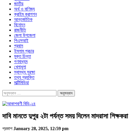
জাতীয়
অর্থ ও বাণিজ্য
ক্রাইম করাপশন
আন্তর্জাতিক
বিনোদন
রাজনীতি
জেলা উপজেলা
পিএসআই
প্রবাস
ইসলাম প্রচার
মুক্ত চিন্তা
গণমাধ্যম
খেলাধুলা
স্বাস্থ‍্য সুরক্ষা
তথ‍্য প্রযুক্তি
মাল্টিমিডিয়া
দাবি মানতে দুপুর ২টা পর্যন্ত সময় দিলেন মাদরাসা শিক্ষকরা
প্রকাশ
January 28, 2025, 12:59 pm