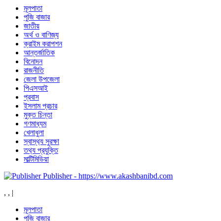
মূলপাতা
পুজি বাজার
জাতীয়
অর্থ ও বাণিজ্য
ক্রাইম করাপশন
আন্তর্জাতিক
বিনোদন
রাজনীতি
জেলা উপজেলা
পিএসআই
প্রবাস
ইসলাম প্রচার
মুক্ত চিন্তা
গণমাধ্যম
খেলাধুলা
স্বাস্থ‍্য সুরক্ষা
তথ‍্য প্রযুক্তি
মাল্টিমিডিয়া
Publisher - https://www.akashbanibd.com
,
,
|
মূলপাতা
পুজি বাজার