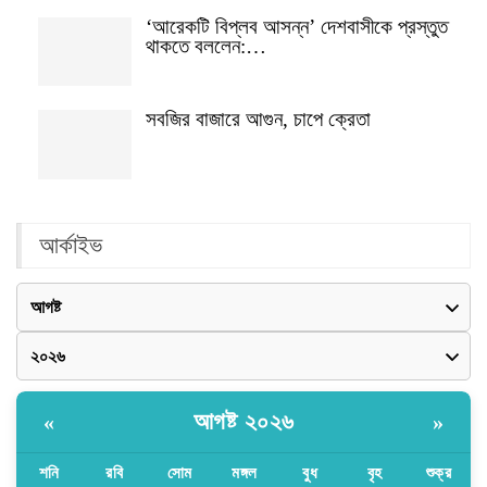
‘আরেকটি বিপ্লব আসন্ন’ দেশবাসীকে প্রস্তুত
থাকতে বললেন:…
সবজির বাজারে আগুন, চাপে ক্রেতা
আর্কাইভ
আগষ্ট ২০২৬
«
»
শনি
রবি
সোম
মঙ্গল
বুধ
বৃহ
শুক্র