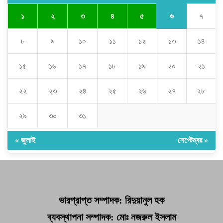
৬
১
২
৩
৪
৫
৭
৮
৯
১০
১১
১২
১৩
১৪
১৫
১৬
১৭
১৮
১৯
২০
২১
২২
২৩
২৪
২৫
২৬
২৭
২৮
২৯
৩০
৩১
« জুলাই
সেপ্টেম্বর »
ভারপ্রাপ্ত সম্পাদক: রিদুয়ানুল হক
ব্যবস্থাপনা সম্পাদক: মোঃ নজরুল ইসলাম