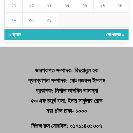
২২
২৩
২৪
২৫
২৬
২৭
২৮
২৯
৩০
৩১
« জুলাই
সেপ্টেম্বর »
ভারপ্রাপ্ত সম্পাদক: রিদুয়ানুল হক
ব্যবস্থাপনা সম্পাদক: মোঃ নজরুল ইসলাম
প্রকাশক: নিশাত তাসমিন তামান্না
৫০/এফ চতুর্থ তলা, ইনার সার্কুলার রোড
নয়া পল্টন ঢাকা- ১০০০
নিউজ রুম মোবাইল: ০১৭১১৪৩১৩০৭