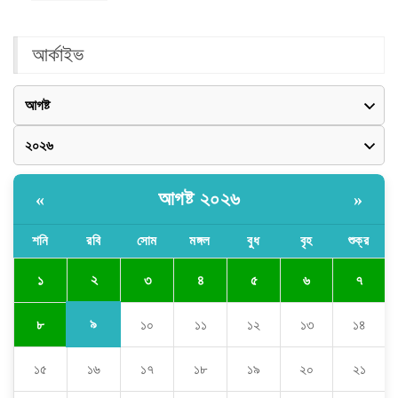
আর্কাইভ
আগষ্ট ২০২৬
«
»
শনি
রবি
সোম
মঙ্গল
বুধ
বৃহ
শুক্র
২
১
৩
৪
৫
৬
৭
৯
৮
১০
১১
১২
১৩
১৪
১৫
১৬
১৭
১৮
১৯
২০
২১