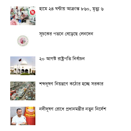
হামে ২৪ ঘণ্টায় আক্রান্ত ৮৬০, মৃত্যু ৬
সূচকের পতনে বেড়েছে লেনদেন
২০ আগস্ট রাষ্ট্রপতি নির্বাচন
শব্দদূষণ নিয়ন্ত্রণে কঠোর হচ্ছে সরকার
নদীদূষণ রোধে প্রধানমন্ত্রীর নতুন নির্দেশ