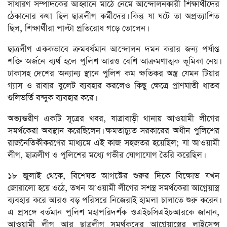
সাধারণ সম্পাদকের আহ্বানে মাঠে নেমে আন্দোলনকারী শিক্ষার্থীদের
ঠেকানোর কথা ছিল ছাত্রলীগ কর্মীদের। কিন্তু যা ঘটে তা অপ্রত্যাশিত
ছিল, শিক্ষার্থীরা পাল্টা প্রতিরোধ গড়ে তোলেন।
ছাত্রলীগ এককভাবে ক্রমবর্ধমান আন্দোলন দমন করার জন্য পর্যাপ্ত
শক্তি অর্জনে ব্যর্থ হলে পুলিশ আরও বেশি আক্রমণাত্মক ভূমিকা নেয়।
ঢাকাসহ দেশের অন্যান্য স্থানে পুলিশ কম ক্ষতিকর অস্ত্র যেমন টিয়ার
গ্যাস ও রাবার বুলেট ব্যবহার করলেও কিছু ক্ষেত্রে প্রাণঘাতী ধাতব
গুলিভর্তি বন্দুক ব্যবহার করে।
অভ্যন্তরীণ একটি সূত্রের খবর, যাত্রাবাড়ী থানায় আওয়ামী লীগের
সমর্থকেরা অবস্থান করেছিলেন। ক্ষমতাচ্যুত সরকারের অধীন পুলিশের
রাজনৈতিকীকরণের মাধ্যমে এই কাজ সহজতর হয়েছিল; যা আওয়ামী
লীগ, ছাত্রলীগ ও পুলিশের মধ্যে গভীর যোগাযোগ তৈরি করেছিল।
১৮ জুলাই থেকে, বিশেষত আগস্টের শুরুর দিকে বিক্ষোভ যখন
জোরালো হয়ে ওঠে, তখন আওয়ামী লীগের সশস্ত্র সমর্থকেরা আগ্নেয়াস্ত্র
ব্যবহার করে আরও বড় পরিসরে নিজেরাই হামলা চালাতে শুরু করেন।
এ প্রসঙ্গে বর্তমান পুলিশ মহাপরিদর্শক ওএইচসিএইচআরকে জানান,
আওয়ামী লীগ আর ছাত্রলীগ সমর্থকদের আগ্নেয়াস্ত্রের লাইসেন্স