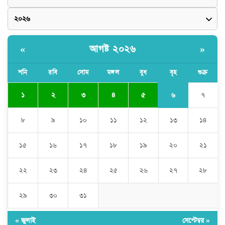
আগষ্ট ২০২৬
«
»
শনি
রবি
সোম
মঙ্গল
বুধ
বৃহ
শুক্র
৬
১
২
৩
৪
৫
৭
৮
৯
১০
১১
১২
১৩
১৪
১৫
১৬
১৭
১৮
১৯
২০
২১
২২
২৩
২৪
২৫
২৬
২৭
২৮
২৯
৩০
৩১
« জুলাই
সেপ্টেম্বর »