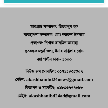
ভারপ্রাপ্ত সম্পাদক: রিদুয়ানুল হক
ব্যবস্থাপনা সম্পাদক: মোঃ নজরুল ইসলাম
প্রকাশক: নিশাত তাসমিন তামান্না
৫০/এফ চতুর্থ তলা, ইনার সার্কুলার রোড
নয়া পল্টন ঢাকা- ১০০০
নিউজ রুম মোবাইল: ০১৭১১৪৩১৩০৭
মেইল: akashbanibd24news@gmail.com
বিজ্ঞাপন ও মার্কেটিং: ০১৮৩৩৭৭৭৮৮৮
মেইল: akashbanibd24ad@gmail.com