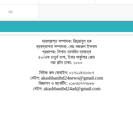
৩১
ভারপ্রাপ্ত সম্পাদক: রিদুয়ানুল হক
ব্যবস্থাপনা সম্পাদক: মোঃ নজরুল ইসলাম
প্রকাশক: নিশাত তাসমিন তামান্না
৫০/এফ চতুর্থ তলা, ইনার সার্কুলার রোড
নয়া পল্টন ঢাকা- ১০০০
নিউজ রুম মোবাইল: ০১৭১১৪৩১৩০৭
মেইল: akashbanibd24news@gmail.com
বিজ্ঞাপন ও মার্কেটিং: ০১৮৩৩৭৭৭৮৮৮
মেইল: akashbanibd24ad@gmail.com