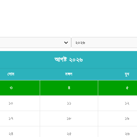
আগষ্ট ২০২৬
সোম
মঙ্গল
বুধ
৩
৪
৫
১০
১১
১২
১৭
১৮
১৯
২৪
২৫
২৬