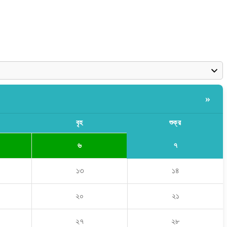
»
বৃহ
শুক্র
৭
৬
১৩
১৪
২০
২১
২৭
২৮