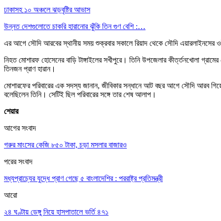
ঢাকাসহ ১০ অঞ্চলে ঝড়বৃষ্টির আভাস
উন্নত দেশগুলোতে চাকরি হারানোর ঝুঁকি তিন গুণ বেশি :…
এর আগে সৌদি আরবের স্থানীয় সময় শুক্রবার সকালে রিয়াদ থেকে সৌদি এয়ারলাইনসের ও
নিহত মোশারফ হোসেনের বাড়ি টাঙ্গাইলের সখীপুরে। তিনি উপজেলার কীর্ত্তনখোলা গ্রাম
তিনজন প্রাণ হারান।
মোশারফের পরিবারের এক সদস্য জানান, জীবিকার সন্ধানে আট বছর আগে সৌদি আরব গিয়ে
বলেছিলেন তিনি। সেটিই ছিল পরিবারের সঙ্গে তার শেষ আলাপ।
শেয়ার
আগের সংবাদ
গরুর মাংসের কেজি ৮৫০ টাকা, চড়া মসলার বাজারও
পরের সংবাদ
মধ্যপ্রাচ্যের যুদ্ধে প্রাণ গেছে ৫ বাংলাদেশির : পররাষ্ট্র প্রতিমন্ত্রী
আরো
২৪ ঘণ্টায় ডেঙ্গু নিয়ে হাসপাতালে ভর্তি ৪৭১