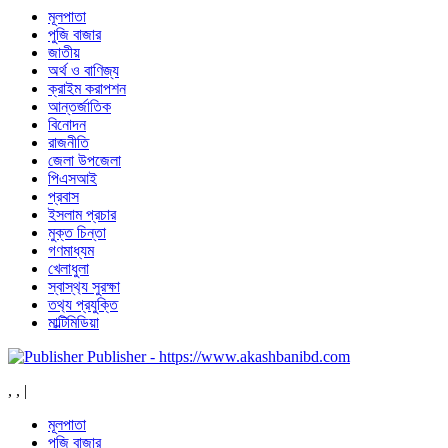
মূলপাতা
পুজি বাজার
জাতীয়
অর্থ ও বাণিজ্য
ক্রাইম করাপশন
আন্তর্জাতিক
বিনোদন
রাজনীতি
জেলা উপজেলা
পিএসআই
প্রবাস
ইসলাম প্রচার
মুক্ত চিন্তা
গণমাধ্যম
খেলাধুলা
স্বাস্থ‍্য সুরক্ষা
তথ‍্য প্রযুক্তি
মাল্টিমিডিয়া
Publisher - https://www.akashbanibd.com
,
,
|
মূলপাতা
পুজি বাজার