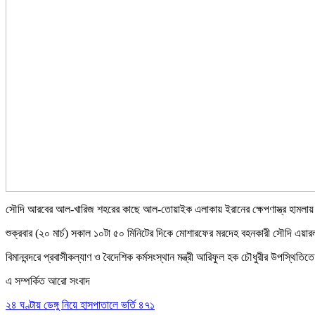
সৌদি আরবের আল-খারিজ শহরের কাছে আল-তোয়াইক এলাকায় ইরানের ক্ষেপণাস্ত্র হামলা
শুক্রবার (২০ মার্চ) সকাল ১০টা ৫০ মিনিটের দিকে মোশারফের মরদেহ বহনকারী সৌদি এয়
বিমানবন্দরে প্রবাসীকল্যাণ ও বৈদেশিক কর্মসংস্থান মন্ত্রী আরিফুল হক চৌধুরীর উপস্থি
এ সম্পর্কিত আরো সংবাদ
২৪ ঘণ্টায় ডেঙ্গু নিয়ে হাসপাতালে ভর্তি ৪৭১