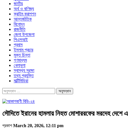
জাতীয়
অর্থ ও বাণিজ্য
ক্রাইম করাপশন
আন্তর্জাতিক
বিনোদন
রাজনীতি
জেলা উপজেলা
পিএসআই
প্রবাস
ইসলাম প্রচার
মুক্ত চিন্তা
গণমাধ্যম
খেলাধুলা
স্বাস্থ‍্য সুরক্ষা
তথ‍্য প্রযুক্তি
মাল্টিমিডিয়া
সৌদিতে ইরানের হামলায় নিহত মোশাররফের মরদেহ দেশে 
প্রকাশ
March 20, 2026, 12:11 pm