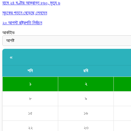
হামে ২৪ ঘণ্টায় আক্রান্ত ৮৬০, মৃত্যু ৬
সূচকের পতনে বেড়েছে লেনদেন
২০ আগস্ট রাষ্ট্রপতি নির্বাচন
আর্কাইভ
«
শনি
রবি
১
২
৮
৯
১৫
১৬
২২
২৩