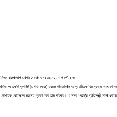
য় নিহত বাংলাদেশি মোশারফ হোসেনের মরদেহ দেশে পৌঁছেছে।
ারলাইনসের একটি ফ্লাইট (এসভি ৮০৬) হযরত শাহজালাল আন্তর্জাতিক বিমানবন্দরে অবতরণ 
তিতে মোশারফ হোসেনের মরদেহ গ্রহণ করে তার পরিবার। এ সময় পররাষ্ট্র প্রতিমন্ত্রী শামা 