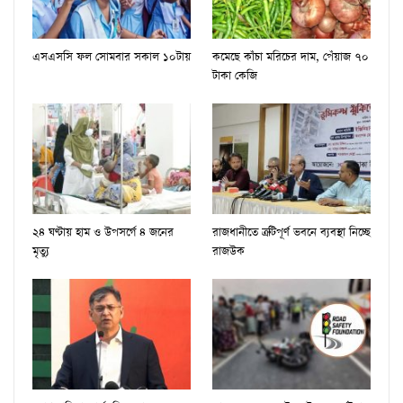
এসএসসি ফল সোমবার সকাল ১০টায়
কমেছে কাঁচা মরিচের দাম, পেঁয়াজ ৭০
টাকা কেজি
২৪ ঘণ্টায় হাম ও উপসর্গে ৪ জনের
রাজধানীতে ত্রুটিপূর্ণ ভবনে ব্যবস্থা নিচ্ছে
মৃত্যু
রাজউক