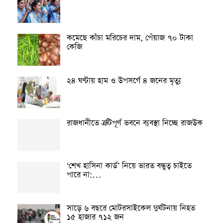
কমেছে কাঁচা মরিচের দাম, পেঁয়াজ ৭০ টাকা
কেজি
২৪ ঘণ্টায় হাম ও উপসর্গে ৪ জনের মৃত্যু
রাজধানীতে ত্রুটিপূর্ণ ভবনে ব্যবস্থা নিচ্ছে রাজউক
‘শেখ হাসিনা কার্ড’ নিয়ে ভারত বন্ধুত্ব চাইতে
পারে না:…
সাড়ে ৬ বছরে মোটরসাইকেল দুর্ঘটনায় নিহত
১৫ হাজার ৭১২ জন