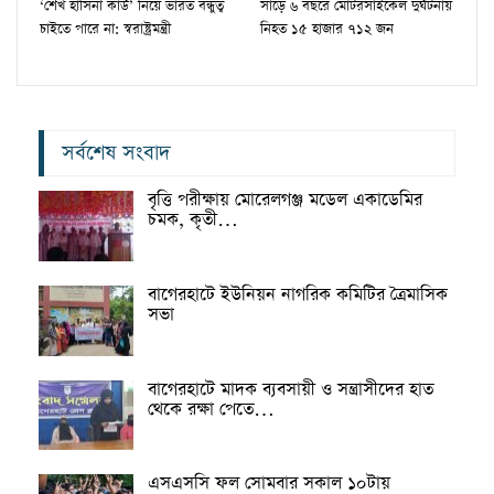
‘শেখ হাসিনা কার্ড’ নিয়ে ভারত বন্ধুত্ব
সাড়ে ৬ বছরে মোটরসাইকেল দুর্ঘটনায়
চাইতে পারে না: স্বরাষ্ট্রমন্ত্রী
নিহত ১৫ হাজার ৭১২ জন
সর্বশেষ সংবাদ
বৃত্তি পরীক্ষায় মোরেলগঞ্জ মডেল একাডেমির
চমক, কৃতী…
বাগেরহাটে ইউনিয়ন নাগরিক কমিটির ত্রৈমাসিক
সভা
বাগেরহাটে মাদক ব্যবসায়ী ও সন্ত্রাসীদের হাত
থেকে রক্ষা পেতে…
এসএসসি ফল সোমবার সকাল ১০টায়