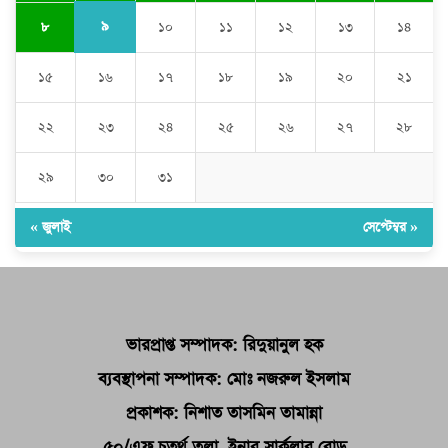
৯
৮
১০
১১
১২
১৩
১৪
১৫
১৬
১৭
১৮
১৯
২০
২১
২২
২৩
২৪
২৫
২৬
২৭
২৮
২৯
৩০
৩১
« জুলাই
সেপ্টেম্বর »
ভারপ্রাপ্ত সম্পাদক: রিদুয়ানুল হক
ব্যবস্থাপনা সম্পাদক: মোঃ নজরুল ইসলাম
প্রকাশক: নিশাত তাসমিন তামান্না
৫০/এফ চতুর্থ তলা, ইনার সার্কুলার রোড