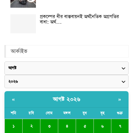
প্রকল্পের ধীর বাস্তবায়নই অর্থনৈতিক অগ্রগতির
বাধা: অর্থ…
আর্কাইভ
আগষ্ট ২০২৬
«
»
শনি
রবি
সোম
মঙ্গল
বুধ
বৃহ
শুক্র
২
১
৩
৪
৫
৬
৭