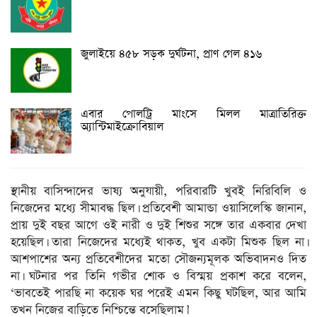
জুলাইয়ে ৪৫৮ সড়ক দুর্ঘটনা, প্রাণ গেল ৪১৬
এবার পোলট্রি মাংসে মিলল মাত্রাতিরিক্ত
অ্যান্টিমাইক্রোবিয়াল
স্থানীয় বাসিন্দাদের ভাষ্য অনুযায়ী, পরিবারটি খুবই নিরিবিলি ও
নিজেদের মধ্যে সীমাবদ্ধ ছিল। প্রতিবেশী আমান্ডা ওয়াসিলেস্কি জানান,
প্রায় দুই বছর আগে ওই নারী ও দুই শিশুর সঙ্গে তার একবার দেখা
হয়েছিল। তারা নিজেদের মধ্যেই থাকত, খুব একটা মিশুক ছিল না।
আশপাশের অন্য প্রতিবেশীদের মতো সৌজন্যমূলক অভিবাদনও দিত
না। ঘটনার পর তিনি গভীর শোক ও বিস্ময় প্রকাশ করে বলেন,
‘ভাবতেই পারছি না কয়েক ঘর পরেই এমন কিছু ঘটছিল, আর আমি
তখন নিজের বাড়িতে নিশ্চিন্তে বসেছিলাম।’