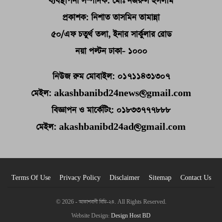
ব্যবস্থাপনা সম্পাদক: মোঃ নজরুল ইসলাম
প্রকাশক: নিশাত তাসমিন তামান্না
৫০/এফ চতুর্থ তলা, ইনার সার্কুলার রোড
নয়া পল্টন ঢাকা- ১০০০
নিউজ রুম মোবাইল: ০১৭১১৪৩১৩০৭
মেইল: akashbanibd24news@gmail.com
বিজ্ঞাপন ও মার্কেটিং: ০১৮৩৩৭৭৭৮৮৮
মেইল: akashbanibd24ad@gmail.com
Terms Of Use
Privacy Policy
Disclaimer
Sitemap
Contact Us
© 2026 - আকাশবাণী বিডি-২৪. All Rights Reserved.
Website Design:
Design Host BD