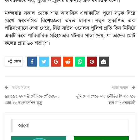
কমিউনিটির নয়, পুরো অস্ট্রেলিয়ার জন্যই এক মর্মান্তিক ঘটনা।’
মঙ্গলবার সকাল থেকে শান্ত আবাসিক এলাকাটির পুরো সড়ক ঘিরে
রেখে ফরেনসিক বিশেষজ্ঞরা তদন্ত চালান। নতুন প্রকাশিত এক
পরিসংখ্যানে দেখা গেছে, নিউ সাউথ ওয়েলস পুলিশ প্রতি তিন মিনিটে
একটি করে পারিবারিক সহিংসতার ঘটনার সাড়া দেয়, যা তাদের মোট
কলের প্রায় ৬০ শতাংশ।
শেয়ার
আগের সংবাদ
পরের সংবাদ
৬৫,৫৯২ হজযাত্রী সৌদিতে পৌঁছেছেন,
ভূমি সেবা পেতে আর দুর্নীতির শিকার হতে
মোট ১৮ বাংলাদেশির মৃত্যু
হবে না : প্রধানমন্ত্রী
আরো