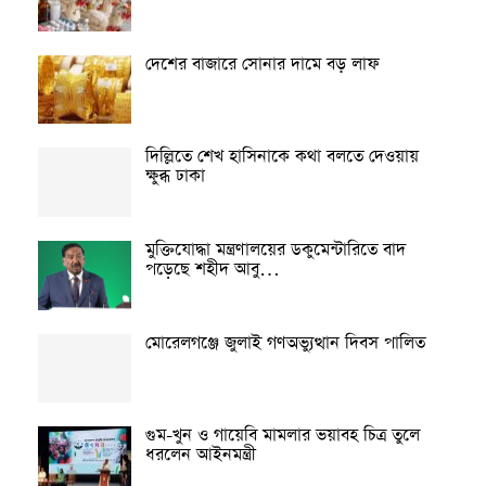
দেশের বাজারে সোনার দামে বড় লাফ
দিল্লিতে শেখ হাসিনাকে কথা বলতে দেওয়ায়
ক্ষুব্ধ ঢাকা
মুক্তিযোদ্ধা মন্ত্রণালয়ের ডকুমেন্টারিতে বাদ
পড়েছে শহীদ আবু…
মোরেলগঞ্জে জুলাই গণঅভ্যুত্থান দিবস পালিত
গুম-খুন ও গায়েবি মামলার ভয়াবহ চিত্র তুলে
ধরলেন আইনমন্ত্রী