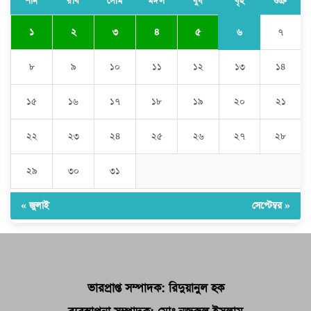
শনি
রবি
সোম
মঙ্গল
বুধ
বৃহ
শুক্র
৬
১
২
৩
৪
৫
৭
৮
৯
১০
১১
১২
১৩
১৪
১৫
১৬
১৭
১৮
১৯
২০
২১
২২
২৩
২৪
২৫
২৬
২৭
২৮
২৯
৩০
৩১
« জুলাই
সেপ্টেম্বর »
ভারপ্রাপ্ত সম্পাদক: রিদুয়ানুল হক