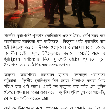
হাঙ্গেরির বুদাপেস্টে পুসকাস স্টেডিয়ামে এক ঘণ্টারও বেশি সময় ধরে
আর্সেনালের সমর্থকরা গলা ফাটিয়েছে। কিছুক্ষণ পরই গ্যালারির লাল
ঢেউ নিস্তব্ধ করে দেন উসমান দেম্বেলে। তারপর সমানতালে চলেছে
লাল-নীল ঢেউ। ম্যাচ টাইব্রেকারে গড়ালে এবেরেচি এজে ও
গ্যাব্রিয়েল মাগালেসের মিসে বুদাপেস্ট পেরিয়ে প্যারিসে বুনো
উদযাপনে মেতে ওঠে পিএসজি ভক্ত-সমর্থকরা।
আনন্দের আতিশায্যে নিজেদের হারিয়ে ফেলেছিল প্যারিসের
বাসিন্দারা। দ্বিতীয় চ্যাম্পিয়ন্স লিগ জয়ের উদযাপন করতে গিয়ে
সহিংস হয়ে ওঠে তারা। একটি দল ফ্রান্সের রাজধানীর এক পুলিশ
স্টেশনে হামলা চালানোর চেষ্টা করে। প্যারিস পুলিশ চুপ করে থাকেনি,
৪৫ জনকে আটক করেছে তারা।
আর্ক দে ট্রিওম্ফের কাছে শখানেক ভক্ত আতশবাজি জ্বালিয়ে ও