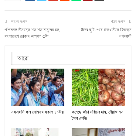
আগের সংবাদ
পরের সংবাদ
পশ্চিমবঙ্গ সীমান্তে শত শত মানুষের ঢল,
ঈদের ছুটি শেষে রাজধানীতে ফিরছেন
বাংলাদেশে ঢোকার আপ্রাণ চেষ্টা
নগরবাসী
আরো
এসএসসি ফল সোমবার সকাল ১০টায়
কমেছে কাঁচা মরিচের দাম, পেঁয়াজ ৭০
টাকা কেজি