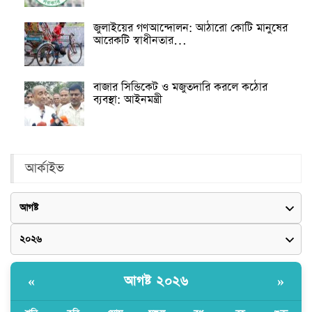
জুলাইয়ের গণআন্দোলন: আঠারো কোটি মানুষের
আরেকটি স্বাধীনতার…
বাজার সিন্ডিকেট ও মজুতদারি করলে কঠোর
ব্যবস্থা: আইনমন্ত্রী
আর্কাইভ
আগষ্ট ২০২৬
«
»