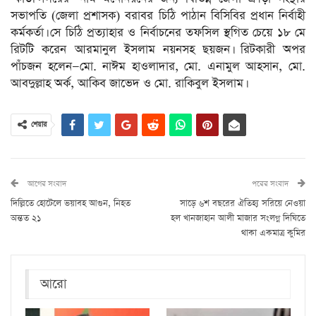
সভাপতি (জেলা প্রশাসক) বরাবর চিঠি পাঠান বিসিবির প্রধান নির্বাহী
কর্মকর্তা। সে চিঠি প্রত্যাহার ও নির্বাচনের তফসিল স্থগিত চেয়ে ১৮ মে
রিটটি করেন আরমানুল ইসলাম নয়নসহ ছয়জন। রিটকারী অপর
পাঁচজন হলেন—মো. নাঈম হাওলাদার, মো. এনামুল আহসান, মো.
আবদুল্লাহ অর্ক, আকিব জাভেদ ও মো. রাকিবুল ইসলাম।
শেয়ার
আগের সংবাদ
পরের সংবাদ
দিল্লিতে হোটেলে ভয়াবহ আগুন, নিহত
সাড়ে ৬শ বছরের ঐতিহ্য সরিয়ে নেওয়া
অন্তত ২১
হল খানজাহান আলী মাজার সংলগ্ন দিঘিতে
থাকা একমাত্র কুমির
আরো