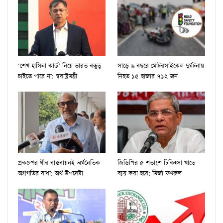
‘শেখ হাসিনা কার্ড’ নিয়ে ভারত বন্ধুত্ব
সাড়ে ৬ বছরে মোটরসাইকেল দুর্ঘটনায়
চাইতে পারে না: স্বরাষ্ট্রমন্ত্রী
নিহত ১৫ হাজার ৭১২ জন
প্রকল্পের ধীর বাস্তবায়নই অর্থনৈতিক
জিডিপির ৫ শতাংশ চিকিৎসা খাতে
অগ্রগতির বাধা: অর্থ উপদেষ্টা
ব্যয় করা হবে: মির্জা ফখরুল