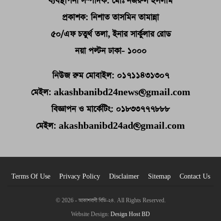
ব্যবস্থাপনা সম্পাদক: মোঃ নজরুল ইসলাম
প্রকাশক: নিশাত তাসমিন তামান্না
৫০/এফ চতুর্থ তলা, ইনার সার্কুলার রোড
নয়া পল্টন ঢাকা- ১০০০
নিউজ রুম মোবাইল: ০১৭১১৪৩১৩০৭
মেইল: akashbanibd24news@gmail.com
বিজ্ঞাপন ও মার্কেটিং: ০১৮৩৩৭৭৭৮৮৮
মেইল: akashbanibd24ad@gmail.com
Terms Of Use
Privacy Policy
Disclaimer
Sitemap
Contact Us
© 2026 - আকাশবাণী বিডি-২৪. All Rights Reserved.
Website Design:
Design Host BD