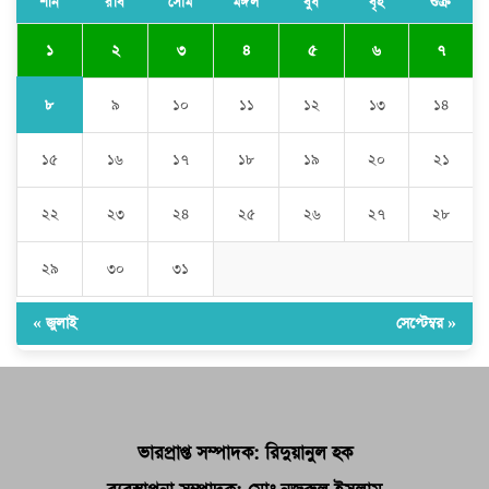
শনি
রবি
সোম
মঙ্গল
বুধ
বৃহ
শুক্র
১
২
৩
৪
৫
৬
৭
৮
৯
১০
১১
১২
১৩
১৪
১৫
১৬
১৭
১৮
১৯
২০
২১
২২
২৩
২৪
২৫
২৬
২৭
২৮
২৯
৩০
৩১
« জুলাই
সেপ্টেম্বর »
ভারপ্রাপ্ত সম্পাদক: রিদুয়ানুল হক