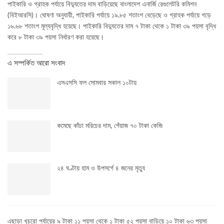
পাইকারি ও গ্রাহক পর্যায়ে বিদ্যুতের দাম বাড়িয়েছে বাংলাদেশ এনার্জি রেগুলেটরি কমিশন
(বিইআরসি)। ঘোষণা অনুযায়ী, পাইকারি পর্যায়ে ১৯.৮৫ শতাংশ বেড়েছে ও গ্রাহক পর্যায়ে গড়ে
১৬.৬৮ শতাংশ মূল্যবৃদ্ধি হয়েছে। পাইকারি বিদ্যুতের দাম ৭ টাকা থেকে ১ টাকা ৩৯ পয়সা বৃদ্ধি
করে ৮ টাকা ৩৯ পয়সা নির্ধারণ করা হয়েছে।
এ সম্পর্কিত আরো সংবাদ
এসএসসি ফল সোমবার সকাল ১০টায়
কমেছে কাঁচা মরিচের দাম, পেঁয়াজ ৭০ টাকা কেজি
২৪ ঘণ্টায় হাম ও উপসর্গে ৪ জনের মৃত্যু
এছাড়া খুচরো পর্যায়ের ৯ টাকা ১১ পয়সা থেকে ১ টাকা ৫২ পয়সা বাড়িয়ে ১০ টাকা ৬৩ পয়সা