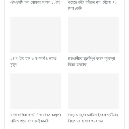
এসএসসি ফল সোমবার সকাল ১০টায়
কমেছে কাঁচা মরিচের দাম, পেঁয়াজ ৭০
টাকা কেজি
২৪ ঘণ্টায় হাম ও উপসর্গে ৪ জনের
রাজধানীতে ত্রুটিপূর্ণ ভবনে ব্যবস্থা
মৃত্যু
নিচ্ছে রাজউক
‘শেখ হাসিনা কার্ড’ নিয়ে ভারত বন্ধুত্ব
সাড়ে ৬ বছরে মোটরসাইকেল দুর্ঘটনায়
চাইতে পারে না: স্বরাষ্ট্রমন্ত্রী
নিহত ১৫ হাজার ৭১২ জন