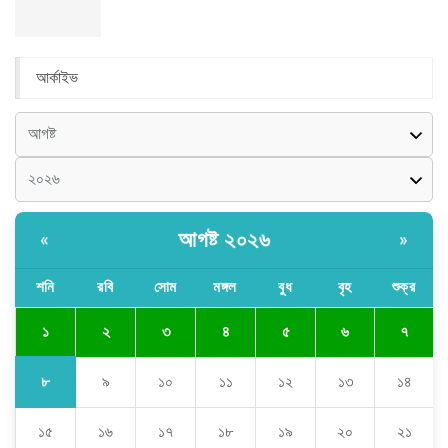
আর্কাইভ
আগষ্ট ২০২৬
«
»
শনি
রবি
সোম
মঙ্গল
বুধ
বৃহ
শুক্র
১
২
৩
৪
৫
৬
৭
৮
৯
১০
১১
১২
১৩
১৪
১৫
১৬
১৭
১৮
১৯
২০
২১