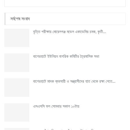
সর্বশেষ সংবাদ
বৃত্তি পরীক্ষায় মোরেলগঞ্জ মডেল একাডেমির চমক, কৃতী…
বাগেরহাটে ইউনিয়ন নাগরিক কমিটির ত্রৈমাসিক সভা
বাগেরহাটে মাদক ব্যবসায়ী ও সন্ত্রাসীদের হাত থেকে রক্ষা পেতে…
এসএসসি ফল সোমবার সকাল ১০টায়