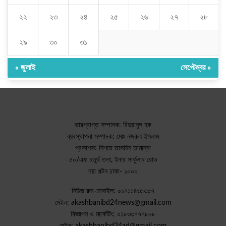
২২
২৩
২৪
২৫
২৬
২৭
২৮
২৯
৩০
৩১
« জুলাই
সেপ্টেম্বর »
ভারপ্রাপ্ত সম্পাদক: রিদুয়ানুল হক
ব্যবস্থাপনা সম্পাদক: মোঃ নজরুল ইসলাম
প্রকাশক: নিশাত তাসমিন তামান্না
৫০/এফ চতুর্থ তলা, ইনার সার্কুলার রোড
নয়া পল্টন ঢাকা- ১০০০
নিউজ রুম মোবাইল: ০১৭১১৪৩১৩০৭
মেইল: akashbanibd24news@gmail.com
বিজ্ঞাপন ও মার্কেটিং: ০১৮৩৩৭৭৭৮৮৮