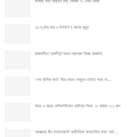
কমেছে কাঁচা মরিচের দাম, পেঁয়াজ ৭০ টাকা কেজি
২৪ ঘণ্টায় হাম ও উপসর্গে ৪ জনের মৃত্যু
রাজধানীতে ত্রুটিপূর্ণ ভবনে ব্যবস্থা নিচ্ছে রাজউক
‘শেখ হাসিনা কার্ড’ নিয়ে ভারত বন্ধুত্ব চাইতে পারে না:…
সাড়ে ৬ বছরে মোটরসাইকেল দুর্ঘটনায় নিহত ১৫ হাজার ৭১২ জন
প্রকল্পের ধীর বাস্তবায়নই অর্থনৈতিক অগ্রগতির বাধা: অর্থ…