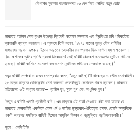
নৌপথের সুরক্ষায় বাংলাদেশসহ ১৩ দেশ নিয়ে সৌদির নতুন জোট
ভারতের বর্তমান সেনাপ্রধান উপেন্দ্র দ্বিবেদী গতকাল মঙ্গলবার এক ব্রিফিংয়ে ছবি পরিবর্তনের
ব্যাপারটি ব্যাখ্যা করেছেন। এ প্রসঙ্গে তিনি বলেন, “১৯৭১ সালের যুদ্ধে যৌথ বাহিনীর
সাফল্যের প্রধান রূপকার ছিলেন ভারতের তৎকালীন সেনাপ্রধান ফিল্ড মার্শাল স্যাম মানেকশ।
ফিল্ড মার্শালের স্মৃতির প্রতি শ্রদ্ধা নিবেদনার্থে সেই ছবিটি মানকেশ কনভেনশন সেন্টারে পাঠানো
হয়েছে। ছবিটি বর্তমানে মানেকশ কনভেনশন সেন্টারের লাউঞ্জের দেওয়ালে রয়েছে।”
নতুন ছবিটি সম্পর্কে ভারতের সেনাপ্রধান বলেন, “নতুন এই ছবিটি এঁকেছেন ভারতীয় সেনাবাহিনীর
২৮ নম্বর মাদ্রাজ রেজিমেন্টের সেনা কর্মকর্তা লেফটেন্যান্ট জেনারেল থমাস জ্যাকব। ভারতের
ইতিহাসের ৩টি অধ্যায় রয়েছে— প্রাচীন যুগ, মুঘল যুগ এবং আধুনিক যুগ।”
“নতুন এ ছবিটি একটি প্রতীকী ছবি। এর মাধ্যমে এই বার্তা দেওয়ার চেষ্টা করা হয়েছে যে
ভারতের সেনাবাহিনী একদিকে যেমন ধর্ম ও জাতির মূল্যবোধ-ঐতিহ্যের রক্ষক, তেমনি অন্যদিকে
একটি অগ্রসর সমন্বিত বাহিনী হিসেবে আধুনিক বিজ্ঞান ও প্রযুক্তির প্রতিফলনকারী।”
সূত্র : এনডিটিভি