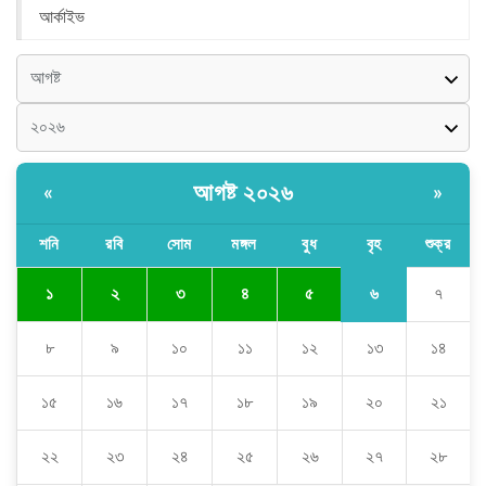
আর্কাইভ
আগষ্ট ২০২৬
«
»
শনি
রবি
সোম
মঙ্গল
বুধ
বৃহ
শুক্র
৬
১
২
৩
৪
৫
৭
৮
৯
১০
১১
১২
১৩
১৪
১৫
১৬
১৭
১৮
১৯
২০
২১
২২
২৩
২৪
২৫
২৬
২৭
২৮