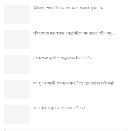
দিল্লিতে শেখ হাসিনাকে কথা বলতে দেওয়ায় ক্ষুব্ধ ঢাকা
মুক্তিযোদ্ধা মন্ত্রণালয়ের ডকুমেন্টারিতে বাদ পড়েছে শহীদ আবু…
মোরেলগঞ্জে জুলাই গণঅভ্যুত্থান দিবস পালিত
গুম-খুন ও গায়েবি মামলার ভয়াবহ চিত্র তুলে ধরলেন আইনমন্ত্রী
২৪ ঘণ্টায় ডেঙ্গুতে হাসপাতালে ভর্তি ১৯৫