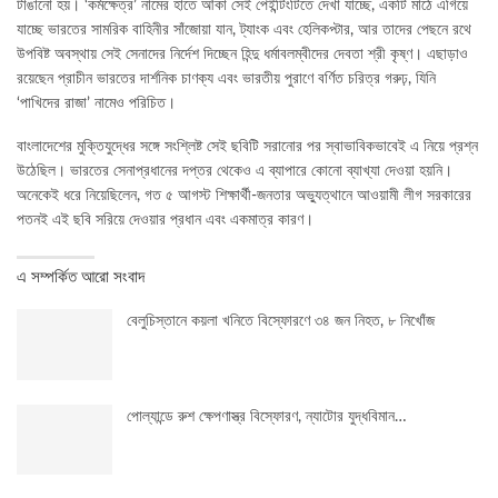
টাঙানো হয়। ‘কর্মক্ষেত্র’ নামের হাতে আঁকা সেই পেইন্টিংটিতে দেখা যাচ্ছে, একটি মাঠে এগিয়ে
যাচ্ছে ভারতের সামরিক বাহিনীর সাঁজোয়া যান, ট্যাংক এবং হেলিকপ্টার, আর তাদের পেছনে রথে
উপবিষ্ট অবস্থায় সেই সেনাদের নির্দেশ দিচ্ছেন হিন্দু ধর্মাবলম্বীদের দেবতা শ্রী কৃষ্ণ। এছাড়াও
রয়েছেন প্রাচীন ভারতের দার্শনিক চাণক্য এবং ভারতীয় পুরাণে বর্ণিত চরিত্র গরুঢ়, যিনি
‘পাখিদের রাজা’ নামেও পরিচিত।
বাংলাদেশের মুক্তিযুদ্ধের সঙ্গে সংশ্লিষ্ট সেই ছবিটি সরানোর পর স্বাভাবিকভাবেই এ নিয়ে প্রশ্ন
উঠেছিল। ভারতের সেনাপ্রধানের দপ্তর থেকেও এ ব্যাপারে কোনো ব্যাখ্যা দেওয়া হয়নি।
অনেকেই ধরে নিয়েছিলেন, গত ৫ আগস্ট শিক্ষার্থী-জনতার অভ্যুত্থানে আওয়ামী লীগ সরকারের
পতনই এই ছবি সরিয়ে দেওয়ার প্রধান এবং একমাত্র কারণ।
এ সম্পর্কিত আরো সংবাদ
বেলুচিস্তানে কয়লা খনিতে বিস্ফোরণে ৩৪ জন নিহত, ৮ নিখোঁজ
পোল্যান্ডে রুশ ক্ষেপণাস্ত্র বিস্ফোরণ, ন্যাটোর যুদ্ধবিমান…