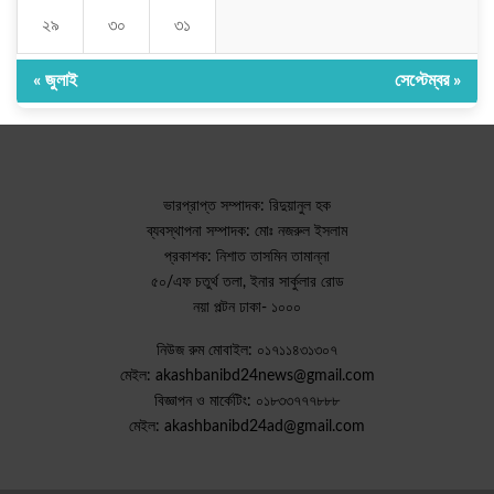
২৯
৩০
৩১
« জুলাই
সেপ্টেম্বর »
ভারপ্রাপ্ত সম্পাদক: রিদুয়ানুল হক
ব্যবস্থাপনা সম্পাদক: মোঃ নজরুল ইসলাম
প্রকাশক: নিশাত তাসমিন তামান্না
৫০/এফ চতুর্থ তলা, ইনার সার্কুলার রোড
নয়া পল্টন ঢাকা- ১০০০
নিউজ রুম মোবাইল: ০১৭১১৪৩১৩০৭
মেইল: akashbanibd24news@gmail.com
বিজ্ঞাপন ও মার্কেটিং: ০১৮৩৩৭৭৭৮৮৮
মেইল: akashbanibd24ad@gmail.com