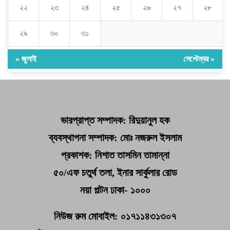
২২
২৩
২৪
২৫
২৬
২৭
২৮
২৯
৩০
৩১
« জুলাই
সেপ্টেম্বর »
ভারপ্রাপ্ত সম্পাদক: রিদুয়ানুল হক
ব্যবস্থাপনা সম্পাদক: মোঃ নজরুল ইসলাম
প্রকাশক: নিশাত তাসমিন তামান্না
৫০/এফ চতুর্থ তলা, ইনার সার্কুলার রোড
নয়া পল্টন ঢাকা- ১০০০
নিউজ রুম মোবাইল: ০১৭১১৪৩১৩০৭