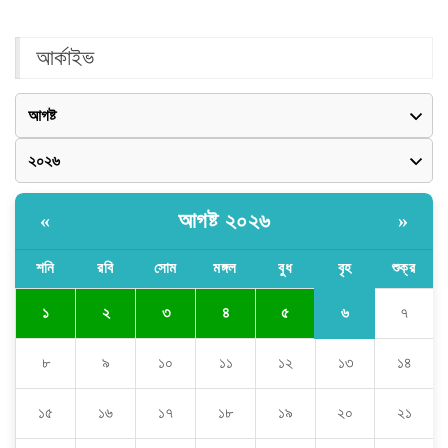
আর্কাইভ
আগষ্ট ২০২৬
«
»
শনি
রবি
সোম
মঙ্গল
বুধ
বৃহ
শুক্র
৬
১
২
৩
৪
৫
৭
৮
৯
১০
১১
১২
১৩
১৪
১৫
১৬
১৭
১৮
১৯
২০
২১