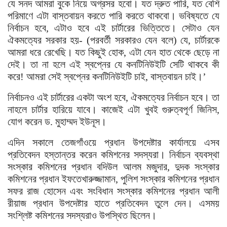
যে সনদ আমরা বুকে নিয়ে অগ্রসর হবো। যত দ্রুত পারি, যত বেশি
পরিমাণে এটা বাস্তবায়ন করতে পারি করতে থাকবো। ভবিষ্যতে যে
নির্বাচন হবে, এটাও হবে এই চার্টারের ভিত্তিতে। সেটাও যেন
ঐকমত্যের সরকার হয়- (পরবর্তী সরকারও যেন বলে) যে, চার্টারকে
আমরা ধরে রেখেছি। যত কিছুই হোক, এটা যেন হাত থেকে ছেড়ে না
দেই। তা না হলে এই স্বপ্নের যে কনটিনিউইটি সেটি থাকবে কী
করে! আমরা সেই স্বপ্নের কনটিনিউইটি চাই, বাস্তবায়ন চাই।’
নির্বাচনও এই চার্টারের একটা অংশ হবে, ঐকমত্যের নির্বাচন হবে। তা
নাহলে চার্টার হারিয়ে যাবে। কাজেই এটা খুবই গুরুত্বপূর্ণ জিনিস,
যোগ করেন ড. মুহাম্মদ ইউনূস।
এদিন সকালে তেজগাঁওয়ে প্রধান উপদেষ্টার কার্যালয়ে এসব
প্রতিবেদন হস্তান্তর করেন কমিশনের সদস্যরা। নির্বাচন ব্যবস্থা
সংস্কার কমিশনের প্রধান বদিউল আলম মজুদার, দুদক সংস্কার
কমিশনের প্রধান ইফতেখারুজ্জামান, পুলিশ সংস্কার কমিশনের প্রধান
সফর রাজ হোসেন এবং সংবিধান সংস্কার কমিশনের প্রধান আলী
রীয়াজ প্রধান উপদেষ্টার হাতে প্রতিবেদন তুলে দেন। এসময়
সংশ্লিষ্ট কমিশনের সদস্যরাও উপস্থিত ছিলেন।