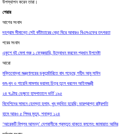
উপস্থাপন করেন তারা।
শেয়ার
আগের সংবাদ
দহগ্রাম সীমান্তে সেই কাঁটাতারের বেড়া ঘিরে আবারও বিএসএফের তৎপরতা
পরের সংবাদ
একুশে বই মেলা শুরু ১ ফেব্রুয়ারি, উদ্বোধন করবেন প্রধান উপদেষ্টা
আরো
মুক্তিযোদ্ধা মন্ত্রণালয়ের ডকুমেন্টারিতে বাদ পড়েছে শহীদ আবু সাঈদ
গুম-খুন ও গায়েবি মামলার ভয়াবহ চিত্র তুলে ধরলেন আইনমন্ত্রী
২৪ ঘণ্টায় ডেঙ্গুতে হাসপাতালে ভর্তি ১৯৫
বিদেশিদের সামনে হেনস্তা হলাম, খুব ব্যথিত হয়েছি: ভারপ্রাপ্ত রাষ্ট্রপতি
হামে আরও ৫ শিশুর মৃত্যু, শনাক্ত ১২৪
‘আরেকটি বিপ্লব আসন্ন’ দেশবাসীকে প্রস্তুত থাকতে বললেন: জামায়াত আমির