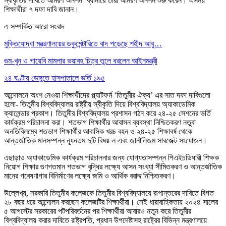
স্বীকৃতির দাবিতে আমরণ অনশন’ ব্যানারে তারা আমরণ অনশন শুরু করেন। এসময়
শিক্ষার্থীরা ৭ দফা দাবি জানান।
এ সম্পর্কিত আরো সংবাদ
মুক্তিযোদ্ধা মন্ত্রণালয়ের ডকুমেন্টারিতে বাদ পড়েছে শহীদ আবু…
গুম-খুন ও গায়েবি মামলার ভয়াবহ চিত্র তুলে ধরলেন আইনমন্ত্রী
২৪ ঘণ্টায় ডেঙ্গুতে হাসপাতালে ভর্তি ১৯৫
আন্দোলনে অংশ নেওয়া শিক্ষার্থীদের প্ল্যাটফর্ম ‘তিতুমীর ঐক্য’ এর সাত দফা দাবিগুলো
হলো- তিতুমীর বিশ্ববিদ্যালয় রাষ্ট্রীয় স্বীকৃতি দিয়ে বিশ্ববিদ্যালয় অ্যাকাডেমিক
ক্যালেন্ডার প্রকাশ। তিতুমীর বিশ্ববিদ্যালয় প্রশাসন গঠন করে ২৪-২৫ সেশনের ভর্তি
কার্যক্রম পরিচালনা করা। শতভাগ শিক্ষার্থীর আবাসন ব্যবস্থা নিশ্চিতকরণ নতুবা
অনতিবিলম্বে শতভাগ শিক্ষার্থীর আবাসিক খরচ বহন ও ২৪-২৫ শিক্ষাবর্ষ থেকে
আন্তর্জাতিক মানসম্পন্ন ন্যূনতম দুটি বিষয় ল এবং জার্নালিজম সাবজেক্ট সংযোজন।
এছাড়াও অ্যাকাডেমিক কার্যক্রম পরিচালনার জন্য যোগ্যতাসম্পন্ন পিএইচডিধারী শিক্ষক
নিয়োগ শিক্ষার গুণগতমান শতভাগ বৃদ্ধির লক্ষ্যে আসন সংখ্যা সীমিতকরণ ও আন্তর্জাতিক
মানের গবেষণাগার বিনির্মাণের লক্ষ্যে জমি ও আর্থিক বরাদ্দ নিশ্চিতকরণ।
উল্লেখ্য, সরকারি তিতুমীর কলেজকে তিতুমীর বিশ্ববিদ্যালয়ে রূপান্তরের দাবিতে বিগত
২৮ বছর ধরে আন্দোলন করছেন কলেজটির শিক্ষার্থীরা। সেই ধারাবাহিকতায় ২০২৪ সালের
৫ আগস্টের সরকারের পটপরিবর্তনের পর শিক্ষার্থীরা আবারও নতুন করে তিতুমীর
বিশ্ববিদ্যালয় করার দাবিতে রাষ্ট্রপতি, প্রধান উপদেষ্টাসহ রাষ্ট্রের বিভিন্ন মন্ত্রণালয়ে