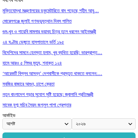
সর্বশেষ সংবাদ
মুক্তিযোদ্ধা মন্ত্রণালয়ের ডকুমেন্টারিতে বাদ পড়েছে শহীদ আবু…
মোরেলগঞ্জে জুলাই গণঅভ্যুত্থান দিবস পালিত
গুম-খুন ও গায়েবি মামলার ভয়াবহ চিত্র তুলে ধরলেন আইনমন্ত্রী
২৪ ঘণ্টায় ডেঙ্গুতে হাসপাতালে ভর্তি ১৯৫
বিদেশিদের সামনে হেনস্তা হলাম, খুব ব্যথিত হয়েছি: ভারপ্রাপ্ত…
হামে আরও ৫ শিশুর মৃত্যু, শনাক্ত ১২৪
‘আরেকটি বিপ্লব আসন্ন’ দেশবাসীকে প্রস্তুত থাকতে বললেন:…
সবজির বাজারে আগুন, চাপে ক্রেতা
নতুন বাংলাদেশ গড়ার সুযোগ সৃষ্টি হয়েছে: জ্বালানি প্রতিমন্ত্রী
সাবেক যুগ্ম সচিব সৈয়দ জগলুল পাশা গ্রেপ্তার
আর্কাইভ