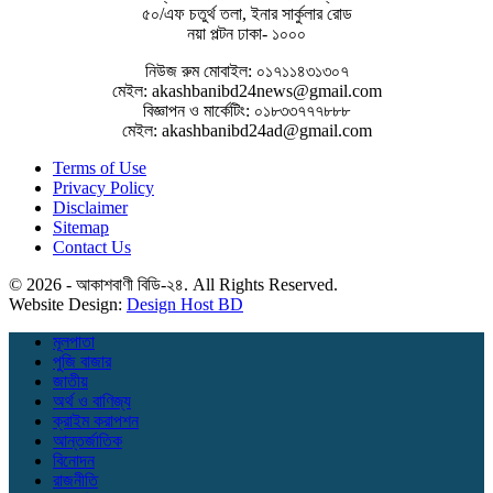
৫০/এফ চতুর্থ তলা, ইনার সার্কুলার রোড
নয়া পল্টন ঢাকা- ১০০০
নিউজ রুম মোবাইল: ০১৭১১৪৩১৩০৭
মেইল: akashbanibd24news@gmail.com
বিজ্ঞাপন ও মার্কেটিং: ০১৮৩৩৭৭৭৮৮৮
মেইল: akashbanibd24ad@gmail.com
Terms of Use
Privacy Policy
Disclaimer
Sitemap
Contact Us
© 2026 - আকাশবাণী বিডি-২৪. All Rights Reserved.
Website Design:
Design Host BD
মূলপাতা
পুজি বাজার
জাতীয়
অর্থ ও বাণিজ্য
ক্রাইম করাপশন
আন্তর্জাতিক
বিনোদন
রাজনীতি