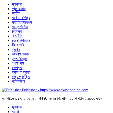
মূলপাতা
পুজি বাজার
জাতীয়
অর্থ ও বাণিজ্য
ক্রাইম করাপশন
আন্তর্জাতিক
বিনোদন
রাজনীতি
জেলা উপজেলা
পিএসআই
প্রবাস
ইসলাম প্রচার
মুক্ত চিন্তা
গণমাধ্যম
খেলাধুলা
স্বাস্থ‍্য সুরক্ষা
তথ‍্য প্রযুক্তি
মাল্টিমিডিয়া
Publisher - https://www.akashbanibd.com
বৃহস্পতিবার
,
রাত ২:২৬
,
৬ই আগস্ট, ২০২৬ খ্রিস্টাব্দ
|
২২শে শ্রাবণ, ১৪৩৩ বঙ্গাব্দ
মূলপাতা
আরো