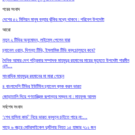
পরের সংবাদ
দেশের ৫২ মিলিয়ন মানুষ বন্যার ঝুঁকির মধ্যে থাকবে : পরিবেশ উপদেষ্টা
আরো
নতুন ২ টিভির অনুমোদন, লাইসেন্স পেলেন যারা
চ্যানেল ওয়ান, দিগন্ত টিভি, ইসলামিক টিভি বন্ধ:চালুহবে কবে?
দৈনিক আমার দেশ পত্রিকার সম্পাদক মাহমুদুর রহমানের মায়ের মৃত্যুতে উপদেষ্টা শারমীন
এস…
সাংবাদিক মাহমুদুর রহমানের মা মারা গেছেন
৪ বাংলাদেশি টিভির ইউটিউব চ্যানেল ব্লক করল ভারত
জোড়াতালি দিয়ে গণতান্ত্রিক রূপান্তর সম্ভব না : মাহফুজ আলম
সর্বশেষ সংবাদ
‘শেখ হাসিনা কার্ড’ নিয়ে ভারত বন্ধুত্ব চাইতে পারে না:…
সাড়ে ৬ বছরে মোটরসাইকেল দুর্ঘটনায় নিহত ১৫ হাজার ৭১২ জন