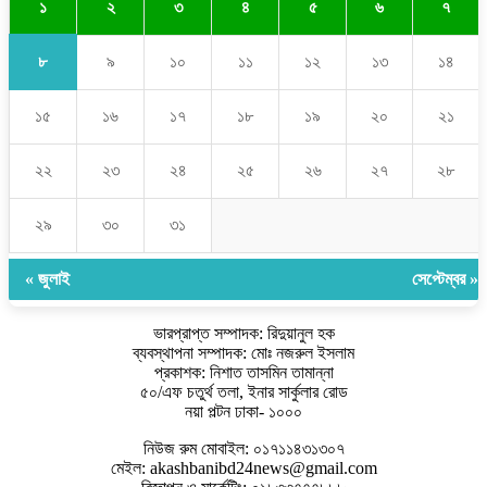
১
২
৩
৪
৫
৬
৭
৮
৯
১০
১১
১২
১৩
১৪
১৫
১৬
১৭
১৮
১৯
২০
২১
২২
২৩
২৪
২৫
২৬
২৭
২৮
২৯
৩০
৩১
« জুলাই
সেপ্টেম্বর »
ভারপ্রাপ্ত সম্পাদক: রিদুয়ানুল হক
ব্যবস্থাপনা সম্পাদক: মোঃ নজরুল ইসলাম
প্রকাশক: নিশাত তাসমিন তামান্না
৫০/এফ চতুর্থ তলা, ইনার সার্কুলার রোড
নয়া পল্টন ঢাকা- ১০০০
নিউজ রুম মোবাইল: ০১৭১১৪৩১৩০৭
মেইল: akashbanibd24news@gmail.com