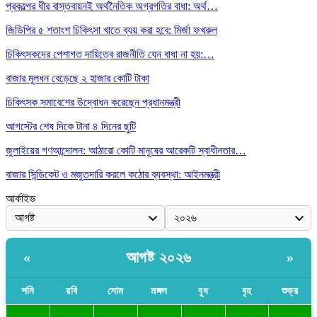
প্রকল্পের ধীর বাস্তবায়নই অর্থনৈতিক অগ্রগতির বাধা: অর্থ…
জিডিপির ৫ শতাংশ চিকিৎসা খাতে ব্যয় করা হবে: মির্জা ফখরুল
চিকিৎসকদের পেশাগত দায়িত্বে রাজনীতি যেন বাধা না হয়:…
বাজার মূলধন বেড়েছে ২ হাজার কোটি টাকা
চিকিৎসক সমাবেশের উদ্বোধন করেছেন প্রধানমন্ত্রী
আগস্টের শেষ দিকে টানা ৪ দিনের ছুটি
জুলাইয়ের গণআন্দোলন: আঠারো কোটি মানুষের আরেকটি স্বাধীনতার…
বাজার সিন্ডিকেট ও মজুতদারি করলে কঠোর ব্যবস্থা: আইনমন্ত্রী
আর্কাইভ
আগষ্ট ২০২৬
«
»
শনি
রবি
সোম
মঙ্গল
বুধ
বৃহ
শুক্র