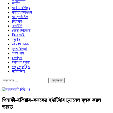
জাতীয়
অর্থ ও বাণিজ্য
ক্রাইম করাপশন
আন্তর্জাতিক
বিনোদন
রাজনীতি
জেলা উপজেলা
পিএসআই
প্রবাস
ইসলাম প্রচার
মুক্ত চিন্তা
গণমাধ্যম
খেলাধুলা
স্বাস্থ‍্য সুরক্ষা
তথ‍্য প্রযুক্তি
মাল্টিমিডিয়া
পিনাকী-ইলিয়াস-কনকের ইউটিউব চ্যানেল ব্লক করল
ভারত