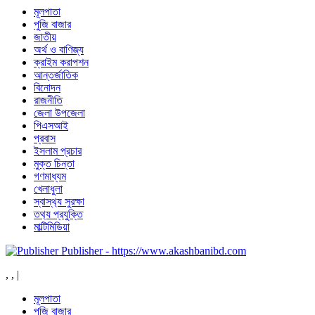
মূলপাতা
পুজি বাজার
জাতীয়
অর্থ ও বাণিজ্য
ক্রাইম করাপশন
আন্তর্জাতিক
বিনোদন
রাজনীতি
জেলা উপজেলা
পিএসআই
প্রবাস
ইসলাম প্রচার
মুক্ত চিন্তা
গণমাধ্যম
খেলাধুলা
স্বাস্থ‍্য সুরক্ষা
তথ‍্য প্রযুক্তি
মাল্টিমিডিয়া
Publisher - https://www.akashbanibd.com
,
,
|
মূলপাতা
পুজি বাজার