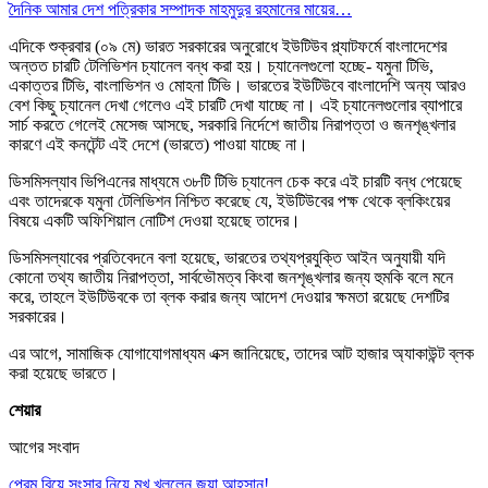
দৈনিক আমার দেশ পত্রিকার সম্পাদক মাহমুদুর রহমানের মায়ের…
এদিকে শুক্রবার (০৯ মে) ভারত সরকারের অনুরোধে ইউটিউব প্ল্যাটফর্মে বাংলাদেশের
অন্তত চারটি টেলিভিশন চ্যানেল বন্ধ করা হয়। চ্যানেলগুলো হচ্ছে- যমুনা টিভি,
একাত্তর টিভি, বাংলাভিশন ও মোহনা টিভি। ভারতের ইউটিউবে বাংলাদেশি অন্য আরও
বেশ কিছু চ্যানেল দেখা গেলেও এই চারটি দেখা যাচ্ছে না। এই চ্যানেলগুলোর ব্যাপারে
সার্চ করতে গেলেই মেসেজ আসছে, সরকারি নির্দেশে জাতীয় নিরাপত্তা ও জনশৃঙ্খলার
কারণে এই কনটেন্ট এই দেশে (ভারতে) পাওয়া যাচ্ছে না।
ডিসমিসল্যাব ভিপিএনের মাধ্যমে ৩৮টি টিভি চ্যানেল চেক করে এই চারটি বন্ধ পেয়েছে
এবং তাদেরকে যমুনা টেলিভিশন নিশ্চিত করেছে যে, ইউটিউবের পক্ষ থেকে ব্লকিংয়ের
বিষয়ে একটি অফিশিয়াল নোটিশ দেওয়া হয়েছে তাদের।
ডিসমিসল্যাবের প্রতিবেদনে বলা হয়েছে, ভারতের তথ্যপ্রযুক্তি আইন অনুযায়ী যদি
কোনো তথ্য জাতীয় নিরাপত্তা, সার্বভৌমত্ব কিংবা জনশৃঙ্খলার জন্য হুমকি বলে মনে
করে, তাহলে ইউটিউবকে তা ব্লক করার জন্য আদেশ দেওয়ার ক্ষমতা রয়েছে দেশটির
সরকারের।
এর আগে, সামাজিক যোগাযোগমাধ্যম এক্স জানিয়েছে, তাদের আট হাজার অ্যাকাউন্ট ব্লক
করা হয়েছে ভারতে।
শেয়ার
আগের সংবাদ
প্রেম বিয়ে সংসার নিয়ে মুখ খুললেন জয়া আহসান!