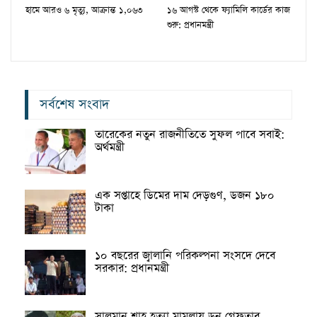
হামে আরও ৬ মৃত্যু, আক্রান্ত ১,০৬৩
১৬ আগস্ট থেকে ফ্যামিলি কার্ডের কাজ
শুরু: প্রধানমন্ত্রী
সর্বশেষ সংবাদ
তারেকের নতুন রাজনীতিতে সুফল পাবে সবাই:
অর্থমন্ত্রী
এক সপ্তাহে ডিমের দাম দেড়গুণ, ডজন ১৮০
টাকা
১০ বছরের জ্বালানি পরিকল্পনা সংসদে দেবে
সরকার: প্রধানমন্ত্রী
সালমান শাহ হত্যা মামলায় ডন গ্রেফতার