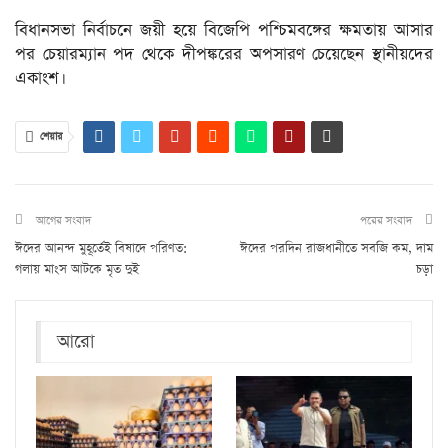
বিধানসভা নির্বাচনে জয়ী হয়ে বিজেপি পশ্চিমবঙ্গের ক্ষমতায় আসার
পর চেয়ারম্যান পদ থেকে দীপঙ্করের অপসারণ চেয়েছেন স্থানীয়দের
একাংশ।
শেয়ার
আগের সংবাদ
পরের সংবাদ
ঈদের আনন্দ মুহূর্তেই বিষাদে পরিণত:
ঈদের পরদিন রাজধানীতে সবজি কম, দাম
গলায় মাংস আটকে মৃত দুই
চড়া
আরো