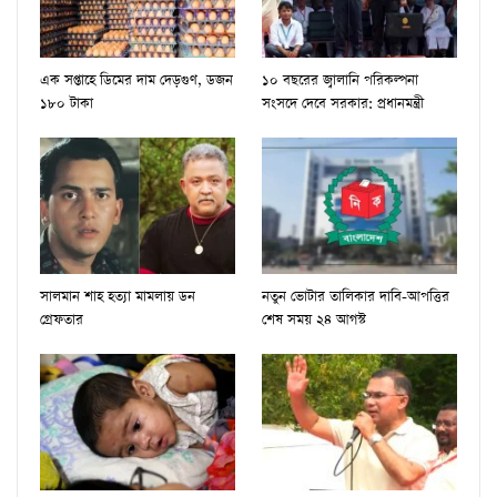
এক সপ্তাহে ডিমের দাম দেড়গুণ, ডজন
১০ বছরের জ্বালানি পরিকল্পনা
১৮০ টাকা
সংসদে দেবে সরকার: প্রধানমন্ত্রী
সালমান শাহ হত্যা মামলায় ডন
নতুন ভোটার তালিকার দাবি-আপত্তির
গ্রেফতার
শেষ সময় ২৪ আগস্ট