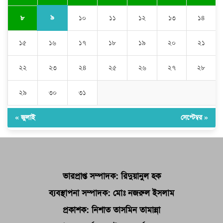
৯
৮
১০
১১
১২
১৩
১৪
১৫
১৬
১৭
১৮
১৯
২০
২১
২২
২৩
২৪
২৫
২৬
২৭
২৮
২৯
৩০
৩১
« জুলাই
সেপ্টেম্বর »
ভারপ্রাপ্ত সম্পাদক: রিদুয়ানুল হক
ব্যবস্থাপনা সম্পাদক: মোঃ নজরুল ইসলাম
প্রকাশক: নিশাত তাসমিন তামান্না