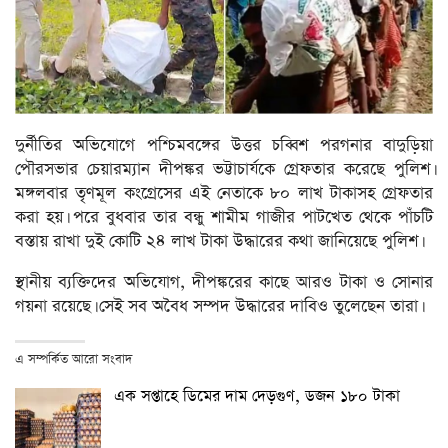
দুর্নীতির অভিযোগে পশ্চিমবঙ্গের উত্তর চব্বিশ পরগনার বাদুড়িয়া
পৌরসভার চেয়ারম্যান দীপঙ্কর ভট্টাচার্যকে গ্রেফতার করেছে পুলিশ।
মঙ্গলবার তৃণমূল কংগ্রেসের এই নেতাকে ৮০ লাখ টাকাসহ গ্রেফতার
করা হয়। পরে বুধবার তার বন্ধু শামীম গাজীর পাটখেত থেকে পাঁচটি
বস্তায় রাখা দুই কোটি ২৪ লাখ টাকা উদ্ধারের কথা জানিয়েছে পুলিশ।
স্থানীয় ব্যক্তিদের অভিযোগ, দীপঙ্করের কাছে আরও টাকা ও সোনার
গয়না রয়েছে। সেই সব অবৈধ সম্পদ উদ্ধারের দাবিও তুলেছেন তারা।
এ সম্পর্কিত আরো সংবাদ
এক সপ্তাহে ডিমের দাম দেড়গুণ, ডজন ১৮০ টাকা