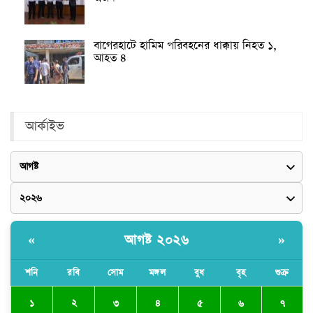
বাগেরহাটে হামিম পরিবহনের ধাক্কায় নিহত ১,
আহত ৪
আর্কাইভ
আগষ্ট ২০২৬
«
»
শনি
রবি
সোম
মঙ্গল
বুধ
বৃহ
শুক্র
২
১
৩
৪
৫
৬
৭