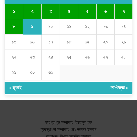
২
১
৩
৪
৫
৬
৭
৯
৮
১০
১১
১২
১৩
১৪
১৫
১৬
১৭
১৮
১৯
২০
২১
২২
২৩
২৪
২৫
২৬
২৭
২৮
২৯
৩০
৩১
« জুলাই
সেপ্টেম্বর »
ভারপ্রাপ্ত সম্পাদক: রিদুয়ানুল হক
ব্যবস্থাপনা সম্পাদক: মোঃ নজরুল ইসলাম
প্রকাশক: নিশাত তাসমিন তামান্না