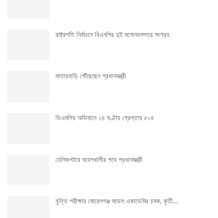
রাষ্ট্রপতি নির্বাচনে বিএনপির দুই মনোনয়নপত্র সংগ্রহ
মাতারবাড়ি পৌঁছেছেন প্রধানমন্ত্রী
ডিএমপির অভিযানে ২৪ ঘণ্টায় গ্রেপ্তার ৫০৪
হেলিকপ্টারে মহেশখালীর পথে প্রধানমন্ত্রী
বৃত্তি পরীক্ষায় মোরেলগঞ্জ মডেল একাডেমির চমক, কৃতী…