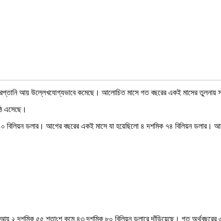
ভাবে রপ্তানি আয় উল্লেখযোগ্যভাবে কমেছে। আলোচিত মাসে গত বছরের একই মাসের তুলনায় স
উঠে এসেছে।
শমিক ৪০ বিলিয়ন ডলার। আগের বছরের একই মাসে যা হয়েছিলো ৪ দশমিক ৭৪ বিলিয়ন ডলার। 
ানি আয় ২ দশমিক ৫৫ শতাংশ কমে ৪৩ দশমিক ৮০ বিলিয়ন ডলারে দাঁড়িয়েছে। গত অর্থবছরে