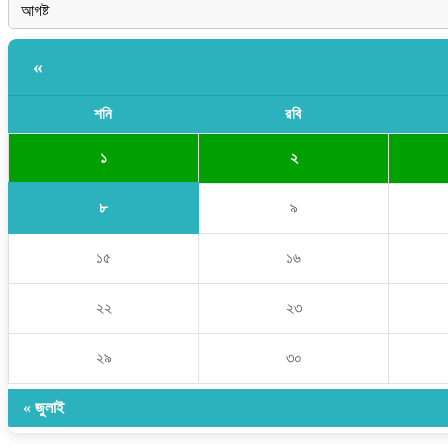
«
শনি
রবি
১
২
৮
৯
১৫
১৬
২২
২৩
২৯
৩০
« জুলাই