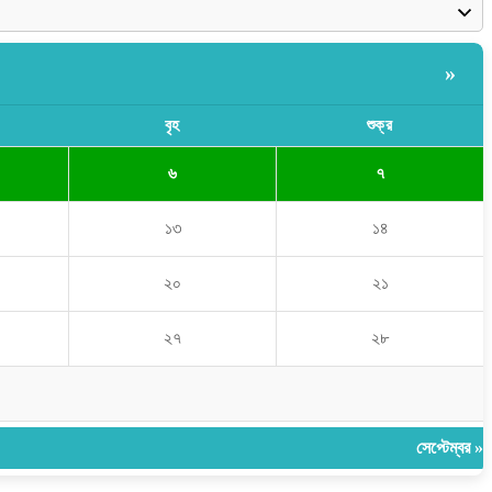
»
বৃহ
শুক্র
৬
৭
১৩
১৪
২০
২১
২৭
২৮
সেপ্টেম্বর »