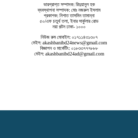
ভারপ্রাপ্ত সম্পাদক: রিদুয়ানুল হক
ব্যবস্থাপনা সম্পাদক: মোঃ নজরুল ইসলাম
প্রকাশক: নিশাত তাসমিন তামান্না
৫০/এফ চতুর্থ তলা, ইনার সার্কুলার রোড
নয়া পল্টন ঢাকা- ১০০০
নিউজ রুম মোবাইল: ০১৭১১৪৩১৩০৭
মেইল: akashbanibd24news@gmail.com
বিজ্ঞাপন ও মার্কেটিং: ০১৮৩৩৭৭৭৮৮৮
মেইল: akashbanibd24ad@gmail.com