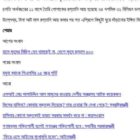
চলতি অর্থবছরের ১১ মাসে তৈরি পোশাকের রপ্তানি আয় হয়েছে ৩৫ দশমিক ৩১ বিলিয়ন 
উল্লেখ্য, টানা আট মাস রপ্তানি আয় কমার পর গত এপ্রিলে কিছুটা ঘুরে দাঁড়ানোর ইঙ্গি
শেয়ার
আগের সংবাদ
হামে মৃত্যুর মিছিল যেন থামছেই না, দেশে মৃত্যু ছাড়াল ৬০০
পরের সংবাদ
যমুনা ব্যাংক পিএলসির ২৫ বছর পূর্তি
আরো
এসআই মোঃ সালাউদ্দিন আল মামুনের ধাওয়ায় দেশীয় অস্ত্রসহ আটক কয়েকজন
কিসের হাসিনা? কোথায় বক্তব্য দিয়েছে? তার চেহারা কি দেখা গেছে?: স্বরাষ্ট্রমন্ত্রী
হাসিনার কোনো বক্তব্যই ভারত সরকার সমর্থন করে না : জয়সওয়াল
গণমাধ্যম শক্তিশালী হলেই গণতন্ত্র শক্তিশালী হবে : স্থানীয় সরকারমন্ত্রী
‘ফিরে এসে আইনের মুখোমুখি হবেন’: আইনমন্ত্রী