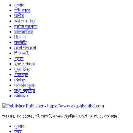
মূলপাতা
পুজি বাজার
জাতীয়
অর্থ ও বাণিজ্য
ক্রাইম করাপশন
আন্তর্জাতিক
বিনোদন
রাজনীতি
জেলা উপজেলা
পিএসআই
প্রবাস
ইসলাম প্রচার
মুক্ত চিন্তা
গণমাধ্যম
খেলাধুলা
স্বাস্থ‍্য সুরক্ষা
তথ‍্য প্রযুক্তি
মাল্টিমিডিয়া
Publisher - https://www.akashbanibd.com
শুক্রবার
,
রাত ১১:৪৫
,
৭ই আগস্ট, ২০২৬ খ্রিস্টাব্দ
|
২৩শে শ্রাবণ, ১৪৩৩ বঙ্গাব্দ
মূলপাতা
আরো