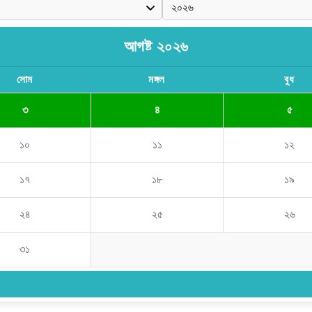
আগষ্ট ২০২৬
সোম
মঙ্গল
বুধ
৩
৪
৫
১০
১১
১২
১৭
১৮
১৯
২৪
২৫
২৬
৩১