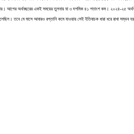
ডলার। আগের অর্থবছরের একই সময়ের তুলনায় যা ৩ দশমিক ৪১ শতাংশ কম। ২০২৪-২৫ অর্থব
ত মিলেছিল। তবে মে মাসে আবারও রপ্তানি কমে যাওয়ায় সেই ইতিবাচক ধারা ধরে রাখা সম্ভব হ