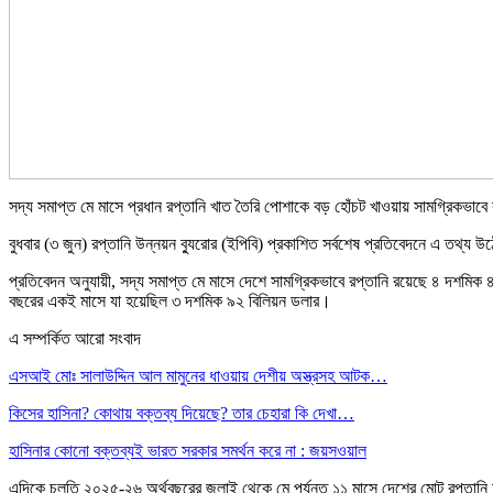
সদ্য সমাপ্ত মে মাসে প্রধান রপ্তানি খাত তৈরি পোশাকে বড় হোঁচট খাওয়ায় সামগ্রিক
বুধবার (৩ জুন) রপ্তানি উন্নয়ন ব্যুরোর (ইপিবি) প্রকাশিত সর্বশেষ প্রতিবেদনে এ তথ্য 
প্রতিবেদন অনুযায়ী, সদ্য সমাপ্ত মে মাসে দেশে সামগ্রিকভাবে রপ্তানি রয়েছে ৪ দ
বছরের একই মাসে যা হয়েছিল ৩ দশমিক ৯২ বিলিয়ন ডলার।
এ সম্পর্কিত আরো সংবাদ
এসআই মোঃ সালাউদ্দিন আল মামুনের ধাওয়ায় দেশীয় অস্ত্রসহ আটক…
কিসের হাসিনা? কোথায় বক্তব্য দিয়েছে? তার চেহারা কি দেখা…
হাসিনার কোনো বক্তব্যই ভারত সরকার সমর্থন করে না : জয়সওয়াল
এদিকে চলতি ২০২৫-২৬ অর্থবছরের জুলাই থেকে মে পর্যন্ত ১১ মাসে দেশের মোট রপ্ত