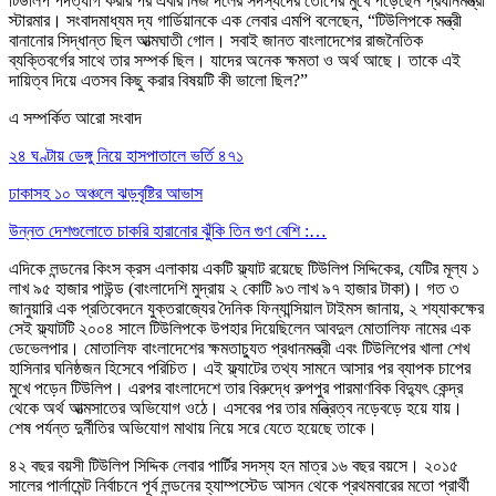
টিউলিপ পদত্যাগ করার পর এবার নিজ দলের সদস্যদের তোপের মুখে পড়েছেন প্রধানমন্ত্রী
স্টারমার। সংবাদমাধ্যম দ্য গার্ডিয়ানকে এক লেবার এমপি বলেছেন, “টিউলিপকে মন্ত্রী
বানানোর সিদ্ধান্ত ছিল আত্মঘাতী গোল। সবাই জানত বাংলাদেশের রাজনৈতিক
ব্যক্তিবর্গের সাথে তার সম্পর্ক ছিল। যাদের অনেক ক্ষমতা ও অর্থ আছে। তাকে এই
দায়িত্ব দিয়ে এতসব কিছু করার বিষয়টি কী ভালো ছিল?”
এ সম্পর্কিত আরো সংবাদ
২৪ ঘণ্টায় ডেঙ্গু নিয়ে হাসপাতালে ভর্তি ৪৭১
ঢাকাসহ ১০ অঞ্চলে ঝড়বৃষ্টির আভাস
উন্নত দেশগুলোতে চাকরি হারানোর ঝুঁকি তিন গুণ বেশি :…
এদিকে লন্ডনের কিংস ক্রস এলাকায় একটি ফ্ল্যাট রয়েছে টিউলিপ সিদ্দিকের, যেটির মূল্য ১
লাখ ৯৫ হাজার পাউন্ড (বাংলাদেশি মুদ্রায় ২ কোটি ৯৩ লাখ ৯৭ হাজার টাকা)। গত ৩
জানুয়ারি এক প্রতিবেদনে যুক্তরাজ্যের দৈনিক ফিন্যান্সিয়াল টাইমস জানায়, ২ শয্যাকক্ষের
সেই ফ্ল্যাটটি ২০০৪ সালে টিউলিপকে উপহার দিয়েছিলেন আবদুল মোতালিফ নামের এক
ডেভেলপার। মোতালিফ বাংলাদেশের ক্ষমতাচ্যুত প্রধানমন্ত্রী এবং টিউলিপের খালা শেখ
হাসিনার ঘনিষ্ঠজন হিসেবে পরিচিত। এই ফ্ল্যাটের তথ্য সামনে আসার পর ব্যাপক চাপের
মুখে পড়েন টিউলিপ। এরপর বাংলাদেশে তার বিরুদ্ধে রুপপুর পারমাণবিক বিদ্যুৎ কেন্দ্র
থেকে অর্থ আত্মসাতের অভিযোগ ওঠে। এসবের পর তার মন্ত্রিত্ব নড়েবড়ে হয়ে যায়।
শেষ পর্যন্ত দুর্নীতির অভিযোগ মাথায় নিয়ে সরে যেতে হয়েছে তাকে।
৪২ বছর বয়সী টিউলিপ সিদ্দিক লেবার পার্টির সদস্য হন মাত্র ১৬ বছর বয়সে। ২০১৫
সালের পার্লামেন্ট নির্বাচনে পূর্ব লন্ডনের হ্যাম্পস্টেড আসন থেকে প্রথমবারের মতো প্রার্থী