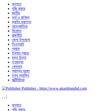
মূলপাতা
পুজি বাজার
জাতীয়
অর্থ ও বাণিজ্য
ক্রাইম করাপশন
আন্তর্জাতিক
বিনোদন
রাজনীতি
জেলা উপজেলা
পিএসআই
প্রবাস
ইসলাম প্রচার
মুক্ত চিন্তা
গণমাধ্যম
খেলাধুলা
স্বাস্থ‍্য সুরক্ষা
তথ‍্য প্রযুক্তি
মাল্টিমিডিয়া
Publisher - https://www.akashbanibd.com
,
,
|
মূলপাতা
পুজি বাজার