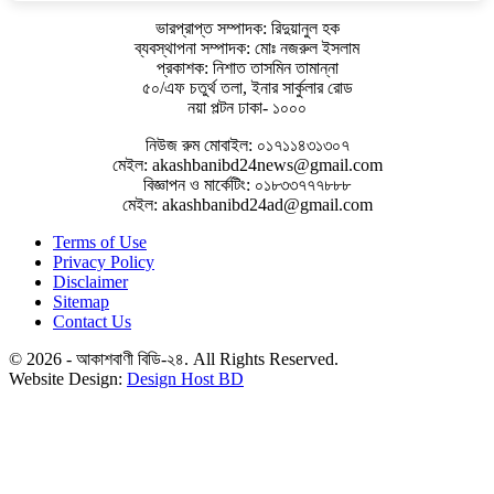
ভারপ্রাপ্ত সম্পাদক: রিদুয়ানুল হক
ব্যবস্থাপনা সম্পাদক: মোঃ নজরুল ইসলাম
প্রকাশক: নিশাত তাসমিন তামান্না
৫০/এফ চতুর্থ তলা, ইনার সার্কুলার রোড
নয়া পল্টন ঢাকা- ১০০০
নিউজ রুম মোবাইল: ০১৭১১৪৩১৩০৭
মেইল: akashbanibd24news@gmail.com
বিজ্ঞাপন ও মার্কেটিং: ০১৮৩৩৭৭৭৮৮৮
মেইল: akashbanibd24ad@gmail.com
Terms of Use
Privacy Policy
Disclaimer
Sitemap
Contact Us
© 2026 - আকাশবাণী বিডি-২৪. All Rights Reserved.
Website Design:
Design Host BD