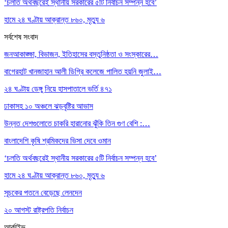
‘চলতি অর্থবছরেই স্থানীয় সরকারের ৫টি নির্বাচন সম্পন্ন হবে’
হামে ২৪ ঘণ্টায় আক্রান্ত ৮৬০, মৃত্যু ৬
সর্বশেষ সংবাদ
জনআকাঙ্ক্ষা, বিভাজন, ইতিহাসের বস্তুনিষ্ঠতা ও সংস্কারের…
বাগেরহাট খানজাহান আলী ডিগ্রি কলেজে পালিত হয়নি জুলাই…
২৪ ঘণ্টায় ডেঙ্গু নিয়ে হাসপাতালে ভর্তি ৪৭১
ঢাকাসহ ১০ অঞ্চলে ঝড়বৃষ্টির আভাস
উন্নত দেশগুলোতে চাকরি হারানোর ঝুঁকি তিন গুণ বেশি :…
বাংলাদেশি কৃষি শ্রমিকদের ভিসা দেবে ওমান
‘চলতি অর্থবছরেই স্থানীয় সরকারের ৫টি নির্বাচন সম্পন্ন হবে’
হামে ২৪ ঘণ্টায় আক্রান্ত ৮৬০, মৃত্যু ৬
সূচকের পতনে বেড়েছে লেনদেন
২০ আগস্ট রাষ্ট্রপতি নির্বাচন
আর্কাইভ