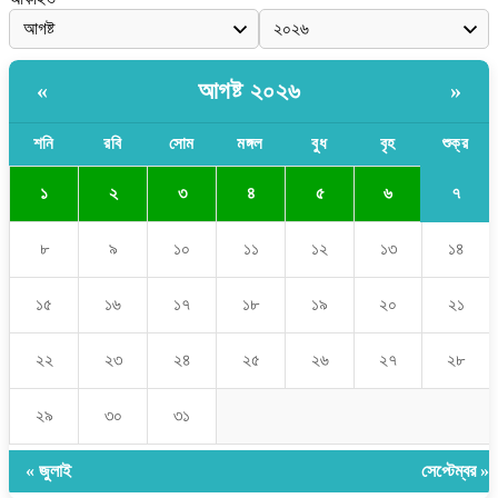
আগষ্ট ২০২৬
«
»
শনি
রবি
সোম
মঙ্গল
বুধ
বৃহ
শুক্র
৭
১
২
৩
৪
৫
৬
৮
৯
১০
১১
১২
১৩
১৪
১৫
১৬
১৭
১৮
১৯
২০
২১
২২
২৩
২৪
২৫
২৬
২৭
২৮
২৯
৩০
৩১
« জুলাই
সেপ্টেম্বর »