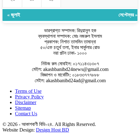
« জুলাই
সেপ্টেম্বর »
ভারপ্রাপ্ত সম্পাদক: রিদুয়ানুল হক
ব্যবস্থাপনা সম্পাদক: মোঃ নজরুল ইসলাম
প্রকাশক: নিশাত তাসমিন তামান্না
৫০/এফ চতুর্থ তলা, ইনার সার্কুলার রোড
নয়া পল্টন ঢাকা- ১০০০
নিউজ রুম মোবাইল: ০১৭১১৪৩১৩০৭
মেইল: akashbanibd24news@gmail.com
বিজ্ঞাপন ও মার্কেটিং: ০১৮৩৩৭৭৭৮৮৮
মেইল: akashbanibd24ad@gmail.com
Terms of Use
Privacy Policy
Disclaimer
Sitemap
Contact Us
© 2026 - আকাশবাণী বিডি-২৪. All Rights Reserved.
Website Design:
Design Host BD