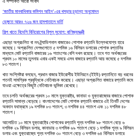
এ সম্পর্কিত আরো সংবাদ
‘জাতীয় মানবাধিকার কমিশন আইন’-এর খসড়ার চূড়ান্ত অনুমোদন
ডেঙ্গুতে আরও ৭২৬ জন হাসপাতালে ভর্তি
শিল্প খাতে বিদেশি বিনিয়োগের বিপুল সুযোগ: বাণিজ্যমন্ত্রী
এছাড়া অপ্রচলিত বা নন-ট্র্যাডিশনাল বাজারেও পোশাক রপ্তানি উল্লেখযোগ্য হারে
কমেছে। অপ্রচলিত দেশগুলোতে ৫ দশমিক ১৬ বিলিয়ন ডলারের পোশাক রপ্তানির
মাধ্যমে মোট রপ্তানি বাজারের ১৬ শতাংশের বেশি দখল রয়েছে। তবে গত অর্থবছরের
প্রথম ১০ মাসের তুলনায় এবার একই সময়ে এসব বাজারে রপ্তানি আয় কমেছে ৫ দশমিক
৮৩ শতাংশ।
খাত সংশ্লিষ্টরা বলছেন, প্রধান বাজার ইউরোপীয় ইউনিয়নে (ইইউ) রপ্তানিতে বড় ধরনের
পতনই সামগ্রিক প্রবৃদ্ধিকে নেতিবাচক করেছে। এছাড়া অপ্রচলিত বাজারে রপ্তানি কমে
যাওয়া এক্ষেত্রে কিছুটা নেতিবাচক ভূমিকা রেখেছে।
তবে চলতি অর্থবছরের প্রথম ১০ মাসে যুক্তরাষ্ট্র, কানাডা ও যুক্তরাজ্যের বাজারে পোশাক
রপ্তানি সামান্য বেড়েছে। বাংলাদেশের মোট পোশাক রপ্তানি বাজারে এই তিনটি দেশের
অবদান যথাক্রমে ১৯ দশমিক ৮৩ শতাংশ, ৩ দশমিক ৪৪ শতাংশ এবং ১১ দশমিক ৪৮
শতাংশ।
আলোচিত ১০ মাসে যুক্তরাষ্ট্রে পোশাকের রপ্তানি শূন্য দশমিক ৯৮ শতাংশ বেড়ে ৬
দশমিক ২৯ বিলিয়ন ডলার, কানাডায় ৩ দশমিক ৬৯ শতাংশ বেড়ে ১ দশমিক শূন্য ৯ বিলিয়ন
ডলার এবং যুক্তরাজ্যে শূন্য দশমিক ৩০ শতাংশ বেড়ে ৩ দশমিক ৬৪ বিলিয়ন ডলারে