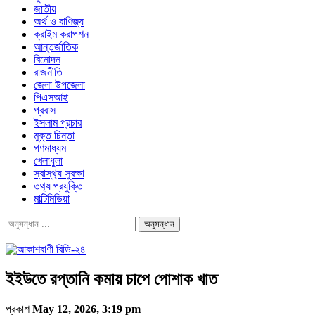
জাতীয়
অর্থ ও বাণিজ্য
ক্রাইম করাপশন
আন্তর্জাতিক
বিনোদন
রাজনীতি
জেলা উপজেলা
পিএসআই
প্রবাস
ইসলাম প্রচার
মুক্ত চিন্তা
গণমাধ্যম
খেলাধুলা
স্বাস্থ‍্য সুরক্ষা
তথ‍্য প্রযুক্তি
মাল্টিমিডিয়া
ইইউতে রপ্তানি কমায় চাপে পোশাক খাত
প্রকাশ
May 12, 2026, 3:19 pm