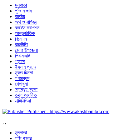
মূলপাতা
পুজি বাজার
জাতীয়
অর্থ ও বাণিজ্য
ক্রাইম করাপশন
আন্তর্জাতিক
বিনোদন
রাজনীতি
জেলা উপজেলা
পিএসআই
প্রবাস
ইসলাম প্রচার
মুক্ত চিন্তা
গণমাধ্যম
খেলাধুলা
স্বাস্থ‍্য সুরক্ষা
তথ‍্য প্রযুক্তি
মাল্টিমিডিয়া
Publisher - https://www.akashbanibd.com
,
,
|
মূলপাতা
পুজি বাজার