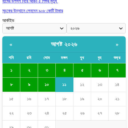
হামের উপসর্গ নিয়ে আরও ৫ শিশুর মৃত্যু
সূচকের উত্থানে লেনদেন ৯০৮ কোটি টাকার
আর্কাইভ
আগষ্ট ২০২৬
«
»
শনি
রবি
সোম
মঙ্গল
বুধ
বৃহ
শুক্র
৪
১
২
৩
৫
৬
৭
১১
৮
৯
১০
১২
১৩
১৪
১৫
১৬
১৭
১৮
১৯
২০
২১
২২
২৩
২৪
২৫
২৬
২৭
২৮
২৯
৩০
৩১